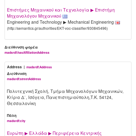
Επιστήμες Μηχανικού και Τεχνολογία ▶ Επιστήμη
Μηχανολόγου Μηχανικού
Engineering and Technology ▶ Mechanical Engineering
(http://semantics.gr/authorities/EKT-voc-classifier/930845496)
Διεύθυνση φορέα
madsrdf:hasAffiliationAddress
Address |
madsrdf:Address
Διεύθυνση
madsrdf:streetAddress
Πολυτεχνική Σχολή, Τμήμα Μηχανολόγων Μηχανικών,
Κτίριο Δ΄, Ισόγειο, Πανεπιστημιούπολη,T.K. 54124,
Θεσσαλονίκη
Πόλη
madsrdf:city
Ευρώπη ▶ Ελλάδα ▶ Περιφέρεια Κεντρικής