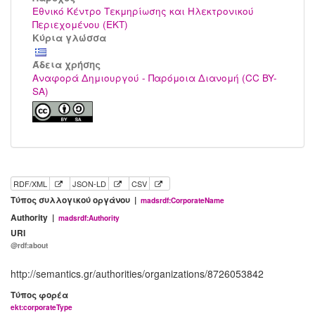
Εθνικό Κέντρο Τεκμηρίωσης και Ηλεκτρονικού
Περιεχομένου (ΕΚΤ)
Κύρια γλώσσα
Άδεια χρήσης
Αναφορά Δημιουργού - Παρόμοια Διανομή (CC BY-
SA)
RDF/XML
JSON-LD
CSV
Τύπος συλλογικού οργάνου |
madsrdf:CorporateName
Authority |
madsrdf:Authority
URI
@rdf:about
http://semantics.gr/authorities/organizations/8726053842
Τύπος φορέα
ekt:corporateType