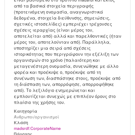
από τα βασικά στοιχεία περιγραφής
(προτεινόμενη ονομασία, αναγνωριστικά
δεδομένα, στοιχεία διεύθυνσης, σημειώσεις,
σχετικές ιστοσελίδες) εμπεριέχει τρέχουσες
σχέσεις ιεραρχίας (είναι μέρος του,
αποτελείται από) αλλά και παρελθοντικές (ήταν
μέρος του, αποτελούνταν από). Παράλληλα,
υποστηρίζει μια σειρά από σχέσεις
ιστορικότητας που περιγράφουν την εξέλιξη των
οργανισμών στο χρόνο (παλαιότερη και
μεταγενέστερη ονομασία, συνενώθηκε με άλλο
φορέα και προέκυψε ο, προέκυψε από τη
συνένωση των, διασπάστηκε στους, προέκυψε από
τη διάσπαση των, απορρόφησε, απορροφήθηκε
από). Το λεξιλόγιο ενημερώνεται και
εμπλουτίζεται συνεχώς με επιπλέον όρους στο
πλαίσιο της χρήσης του.
Κατηγορία
Άνθρωποι/οργανισμοί
Kλάση
madsrdf:CorporateName
Πάροχος