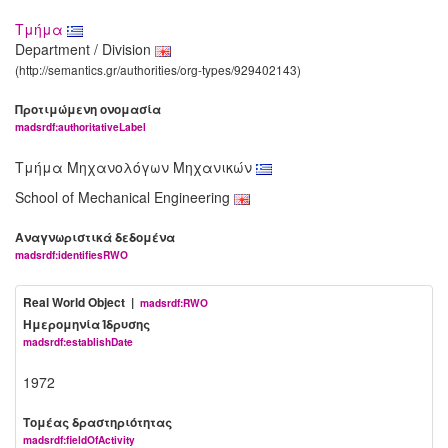
Τμήμα
Department / Division
(http://semantics.gr/authorities/org-types/929402143)
Προτιμώμενη ονομασία
madsrdf:authoritativeLabel
Τμήμα Μηχανολόγων Μηχανικών
School of Mechanical Engineering
Αναγνωριστικά δεδομένα
madsrdf:identifiesRWO
Real World Object |
madsrdf:RWO
Ημερομηνία Ίδρυσης
madsrdf:establishDate
1972
Τομέας δραστηριότητας
madsrdf:fieldOfActivity