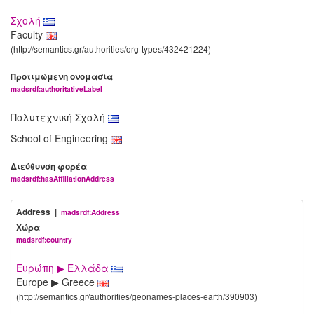
Σχολή
Faculty
(http://semantics.gr/authorities/org-types/432421224)
Προτιμώμενη ονομασία
madsrdf:authoritativeLabel
Πολυτεχνική Σχολή
School of Engineering
Διεύθυνση φορέα
madsrdf:hasAffiliationAddress
Address |
madsrdf:Address
Χώρα
madsrdf:country
Ευρώπη ▶ Ελλάδα
Europe ▶ Greece
(http://semantics.gr/authorities/geonames-places-earth/390903)