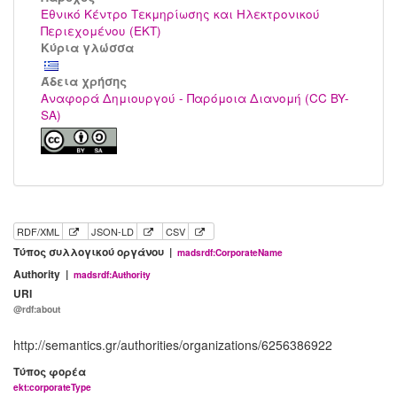
Εθνικό Κέντρο Τεκμηρίωσης και Ηλεκτρονικού
Περιεχομένου (ΕΚΤ)
Κύρια γλώσσα
Άδεια χρήσης
Αναφορά Δημιουργού - Παρόμοια Διανομή (CC BY-
SA)
RDF/XML
JSON-LD
CSV
Τύπος συλλογικού οργάνου |
madsrdf:CorporateName
Authority |
madsrdf:Authority
URI
@rdf:about
http://semantics.gr/authorities/organizations/6256386922
Τύπος φορέα
ekt:corporateType