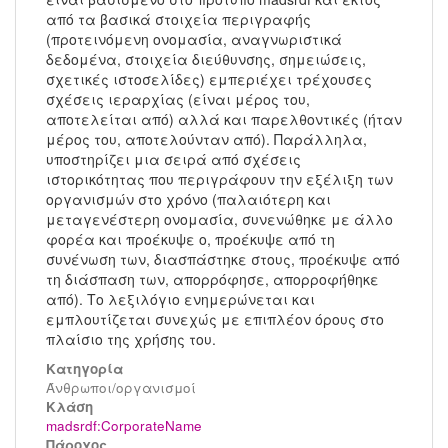
από τα βασικά στοιχεία περιγραφής
(προτεινόμενη ονομασία, αναγνωριστικά
δεδομένα, στοιχεία διεύθυνσης, σημειώσεις,
σχετικές ιστοσελίδες) εμπεριέχει τρέχουσες
σχέσεις ιεραρχίας (είναι μέρος του,
αποτελείται από) αλλά και παρελθοντικές (ήταν
μέρος του, αποτελούνταν από). Παράλληλα,
υποστηρίζει μια σειρά από σχέσεις
ιστορικότητας που περιγράφουν την εξέλιξη των
οργανισμών στο χρόνο (παλαιότερη και
μεταγενέστερη ονομασία, συνενώθηκε με άλλο
φορέα και προέκυψε ο, προέκυψε από τη
συνένωση των, διασπάστηκε στους, προέκυψε από
τη διάσπαση των, απορρόφησε, απορροφήθηκε
από). Το λεξιλόγιο ενημερώνεται και
εμπλουτίζεται συνεχώς με επιπλέον όρους στο
πλαίσιο της χρήσης του.
Κατηγορία
Άνθρωποι/οργανισμοί
Kλάση
madsrdf:CorporateName
Πάροχος