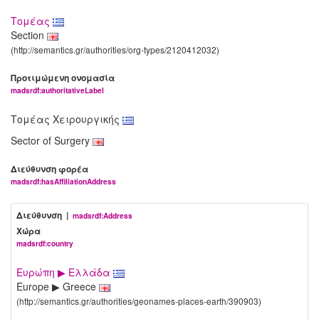
Τομέας
Section
(http://semantics.gr/authorities/org-types/2120412032)
Προτιμώμενη ονομασία
madsrdf:authoritativeLabel
Τομέας Χειρουργικής
Sector of Surgery
Διεύθυνση φορέα
madsrdf:hasAffiliationAddress
Διεύθυνση |
madsrdf:Address
Χώρα
madsrdf:country
Ευρώπη ▶ Ελλάδα
Europe ▶ Greece
(http://semantics.gr/authorities/geonames-places-earth/390903)