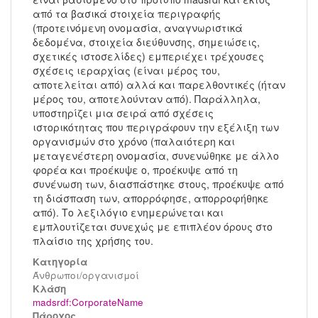
από τα βασικά στοιχεία περιγραφής
(προτεινόμενη ονομασία, αναγνωριστικά
δεδομένα, στοιχεία διεύθυνσης, σημειώσεις,
σχετικές ιστοσελίδες) εμπεριέχει τρέχουσες
σχέσεις ιεραρχίας (είναι μέρος του,
αποτελείται από) αλλά και παρελθοντικές (ήταν
μέρος του, αποτελούνταν από). Παράλληλα,
υποστηρίζει μια σειρά από σχέσεις
ιστορικότητας που περιγράφουν την εξέλιξη των
οργανισμών στο χρόνο (παλαιότερη και
μεταγενέστερη ονομασία, συνενώθηκε με άλλο
φορέα και προέκυψε ο, προέκυψε από τη
συνένωση των, διασπάστηκε στους, προέκυψε από
τη διάσπαση των, απορρόφησε, απορροφήθηκε
από). Το λεξιλόγιο ενημερώνεται και
εμπλουτίζεται συνεχώς με επιπλέον όρους στο
πλαίσιο της χρήσης του.
Κατηγορία
Άνθρωποι/οργανισμοί
Kλάση
madsrdf:CorporateName
Πάροχος