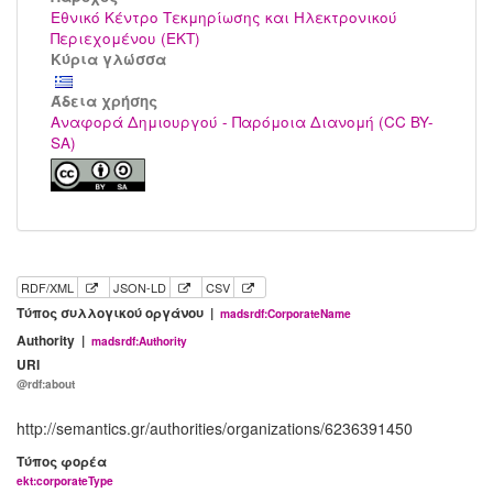
Εθνικό Κέντρο Τεκμηρίωσης και Ηλεκτρονικού
Περιεχομένου (ΕΚΤ)
Κύρια γλώσσα
Άδεια χρήσης
Αναφορά Δημιουργού - Παρόμοια Διανομή (CC BY-
SA)
RDF/XML
JSON-LD
CSV
Τύπος συλλογικού οργάνου |
madsrdf:CorporateName
Authority |
madsrdf:Authority
URI
@rdf:about
http://semantics.gr/authorities/organizations/6236391450
Τύπος φορέα
ekt:corporateType