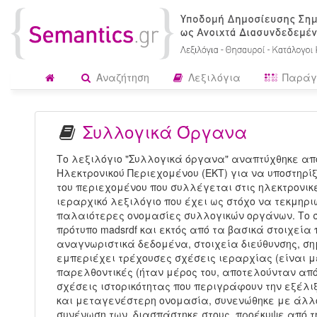
Αναζήτηση
Λεξιλόγια
Παράγ
Συλλογικά Όργανα
Το λεξιλόγιο "Συλλογικά όργανα" αναπτύχθηκε από
Ηλεκτρονικού Περιεχομένου (ΕΚΤ) για να υποστηρί
του περιεχομένου που συλλέγεται στις ηλεκτρονικέ
ιεραρχικό λεξιλόγιο που έχει ως στόχο να τεκμηρι
παλαιότερες ονομασίες συλλογικών οργάνων. Το σ
πρότυπο madsrdf και εκτός από τα βασικά στοιχεί
αναγνωριστικά δεδομένα, στοιχεία διεύθυνσης, σημ
εμπεριέχει τρέχουσες σχέσεις ιεραρχίας (είναι μ
παρελθοντικές (ήταν μέρος του, αποτελούνταν από
σχέσεις ιστορικότητας που περιγράφουν την εξέλι
και μεταγενέστερη ονομασία, συνενώθηκε με άλλο
συνένωση των, διασπάστηκε στους, προέκυψε από 