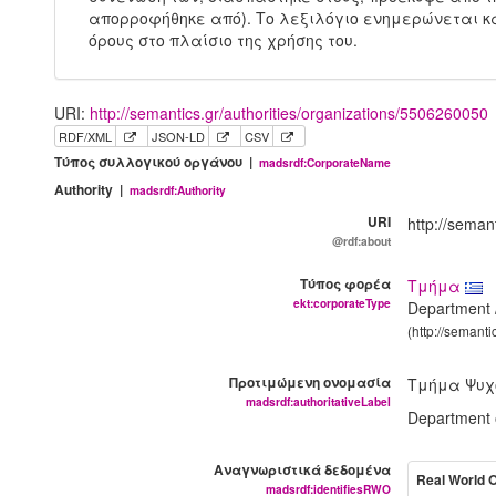
απορροφήθηκε από). Το λεξιλόγιο ενημερώνεται κ
όρους στο πλαίσιο της χρήσης του.
URI:
http://semantics.gr/authorities/organizations/5506260050
RDF/XML
JSON-LD
CSV
Τύπος συλλογικού οργάνου |
madsrdf:CorporateName
Authority |
madsrdf:Authority
URI
http://seman
@rdf:about
Τύπος φορέα
Τμήμα
ekt:corporateType
Department /
(http://semant
Προτιμώμενη ονομασία
Τμήμα Ψυχ
madsrdf:authoritativeLabel
Department 
Αναγνωριστικά δεδομένα
Real World 
madsrdf:identifiesRWO