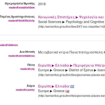
Ημερομηνία Ίδρυσης
2018
madsrdf:establishDate
Τομέας δραστηριότητας
Κοινωνικές Επιστήμες ▶ Ψυχολογία και
madsrdf:fieldOfActivity
Social Sciences ▶ Psychology and Cognitiv
(http://semantics.gr/authorities/EKT-voc-classifier/
adsrdf:Address
Διεύθυνση
Μεταβατικό κτίριο Πανεπιστημιούπολη 
madsrdf:streetAddress
Πόλη
Ευρώπη ▶ Ελλάδα ▶ Περιφέρεια Ηπείρ
madsrdf:city
Europe ▶ Greece ▶ District of Epirus ▶ Ioa
(http://semantics.gr/authorities/geonames-places-ea
Χώρα
Ευρώπη ▶ Ελλάδα
madsrdf:country
Europe ▶ Greece
(http://semantics.gr/authorities/geonames-places-ea