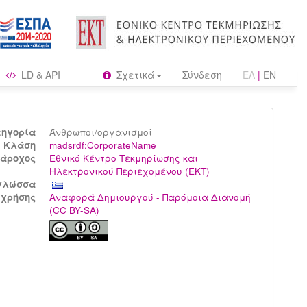
LD & API
Σχετικά
Σύνδεση
ΕΛ
|
EN
τηγορία
Άνθρωποι/οργανισμοί
Kλάση
madsrdf:CorporateName
άροχος
Εθνικό Κέντρο Τεκμηρίωσης και
Ηλεκτρονικού Περιεχομένου (ΕΚΤ)
γλώσσα
 χρήσης
Αναφορά Δημιουργού - Παρόμοια Διανομή
(CC BY-SA)