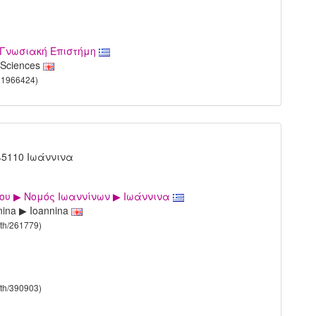
 Γνωσιακή Επιστήμη
e Sciences
1421966424)
45110 Ιωάννινα
ου ▶ Νομός Ιωαννίνων ▶ Ιωάννινα
nnina ▶ Ioannina
rth/261779)
rth/390903)