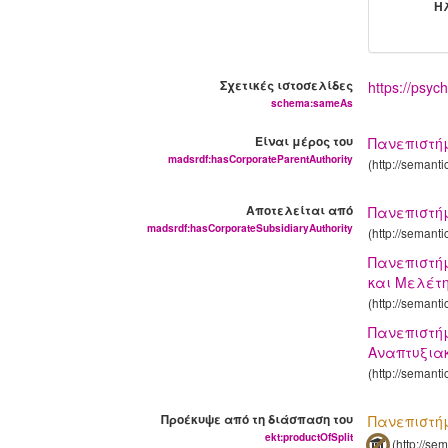
Η
Σχετικές ιστοσελίδες
https://psych
schema:sameAs
Είναι μέρος του
Πανεπιστήμ
madsrdf:hasCorporateParentAuthority
(http://semant
Αποτελείται από
Πανεπιστήμ
madsrdf:hasCorporateSubsidiaryAuthority
(http://semant
Πανεπιστήμ
και Μελέτης
(http://semant
Πανεπιστήμ
Αναπτυξιακ
(http://semant
Προέκυψε από τη διάσπαση του
Πανεπιστήμ
ekt:productOfSplit
(http://se