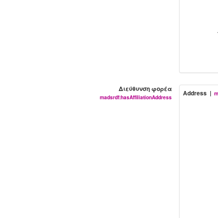
Διεύθυνση φορέα
Address |
m
madsrdf:hasAffiliationAddress