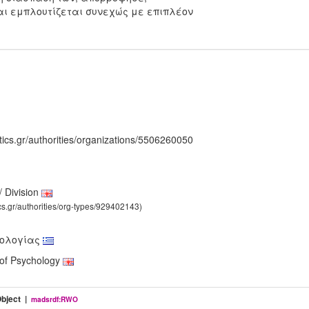
αι εμπλουτίζεται συνεχώς με επιπλέον
tics.gr/authorities/organizations/5506260050
 Division
ics.gr/authorities/org-types/929402143)
ολογίας
of Psychology
Object |
madsrdf:RWO