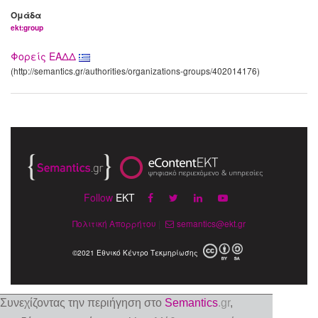
Ομάδα
ekt:group
Φορείς ΕΑΔΔ
(http://semantics.gr/authorities/organizations-groups/402014176)
Follow
EKT
Πολιτική Απορρήτου
|
semantics@ekt.gr
©2021 Εθνικό Κέντρο Τεκμηρίωσης
Συνεχίζοντας την περιήγηση στο
Semantics
.gr
,