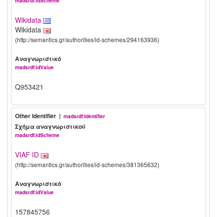
madsrdf:idScheme
Wikidata
Wikidata
(http://semantics.gr/authorities/id-schemes/294163936)
Αναγνωριστικό
madsrdf:idValue
Q953421
Other Identifier |
madsrdf:Identifier
Σχήμα αναγνωριστικού
madsrdf:idScheme
VIAF ID
(http://semantics.gr/authorities/id-schemes/381365632)
Αναγνωριστικό
madsrdf:idValue
157845756