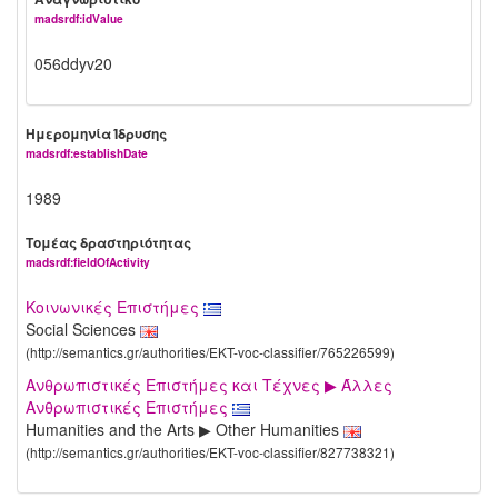
madsrdf:idValue
056ddyv20
Ημερομηνία Ίδρυσης
madsrdf:establishDate
1989
Τομέας δραστηριότητας
madsrdf:fieldOfActivity
Κοινωνικές Επιστήμες
Social Sciences
(http://semantics.gr/authorities/EKT-voc-classifier/765226599)
Ανθρωπιστικές Επιστήμες και Τέχνες ▶ Άλλες
Ανθρωπιστικές Επιστήμες
Humanities and the Arts ▶ Other Humanities
(http://semantics.gr/authorities/EKT-voc-classifier/827738321)