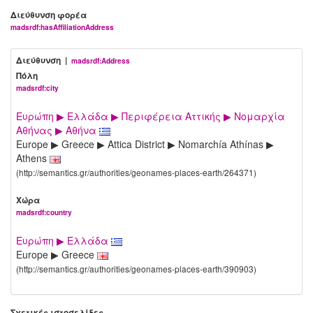
Διεύθυνση φορέα
madsrdf:hasAffiliationAddress
Διεύθυνση |
madsrdf:Address
Πόλη
madsrdf:city
Ευρώπη ▶ Ελλάδα ▶ Περιφέρεια Αττικής ▶ Νομαρχία
Αθήνας ▶ Αθήνα
Europe ▶ Greece ▶ Attica District ▶ Nomarchía Athínas ▶
Athens
(http://semantics.gr/authorities/geonames-places-earth/264371)
Χώρα
madsrdf:country
Ευρώπη ▶ Ελλάδα
Europe ▶ Greece
(http://semantics.gr/authorities/geonames-places-earth/390903)
Σχετικές ιστοσελίδες