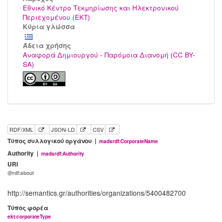
Εθνικό Κέντρο Τεκμηρίωσης και Ηλεκτρονικού
Περιεχομένου (ΕΚΤ)
Κύρια γλώσσα
Άδεια χρήσης
Αναφορά Δημιουργού - Παρόμοια Διανομή (CC BY-
SA)
RDF/XML
JSON-LD
CSV
Τύπος συλλογικού οργάνου |
madsrdf:CorporateName
Authority |
madsrdf:Authority
URI
@rdf:about
http://semantics.gr/authorities/organizations/5400482700
Τύπος φορέα
ekt:corporateType