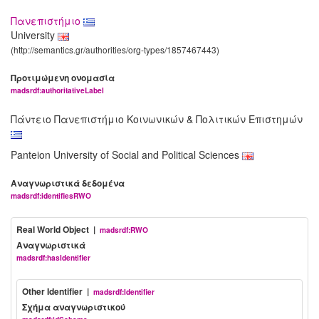
Πανεπιστήμιο
University
(http://semantics.gr/authorities/org-types/1857467443)
Προτιμώμενη ονομασία
madsrdf:authoritativeLabel
Πάντειο Πανεπιστήμιο Κοινωνικών & Πολιτικών Επιστημών
Panteion University of Social and Political Sciences
Αναγνωριστικά δεδομένα
madsrdf:identifiesRWO
Real World Object |
madsrdf:RWO
Αναγνωριστικά
madsrdf:hasIdentifier
Other Identifier |
madsrdf:Identifier
Σχήμα αναγνωριστικού