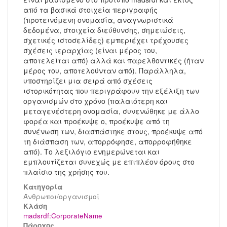
από τα βασικά στοιχεία περιγραφής
(προτεινόμενη ονομασία, αναγνωριστικά
δεδομένα, στοιχεία διεύθυνσης, σημειώσεις,
σχετικές ιστοσελίδες) εμπεριέχει τρέχουσες
σχέσεις ιεραρχίας (είναι μέρος του,
αποτελείται από) αλλά και παρελθοντικές (ήταν
μέρος του, αποτελούνταν από). Παράλληλα,
υποστηρίζει μια σειρά από σχέσεις
ιστορικότητας που περιγράφουν την εξέλιξη των
οργανισμών στο χρόνο (παλαιότερη και
μεταγενέστερη ονομασία, συνενώθηκε με άλλο
φορέα και προέκυψε ο, προέκυψε από τη
συνένωση των, διασπάστηκε στους, προέκυψε από
τη διάσπαση των, απορρόφησε, απορροφήθηκε
από). Το λεξιλόγιο ενημερώνεται και
εμπλουτίζεται συνεχώς με επιπλέον όρους στο
πλαίσιο της χρήσης του.
Κατηγορία
Άνθρωποι/οργανισμοί
Kλάση
madsrdf:CorporateName
Πάροχος