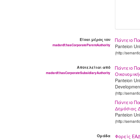
Είναι μέρος του
Πάντειο Πα
madsrdf:hasCorporateParentAuthority
Panteion Univ
(http://semant
Αποτελείται από
Πάντειο Πα
madsrdf:hasCorporateSubsidiaryAuthority
Οικονομική
Panteion Uni
Developmen
(http://semant
Πάντειο Πα
Δημόσιας 
Panteion Uni
(http://semant
Ομάδα
Φορείς ΕΑ