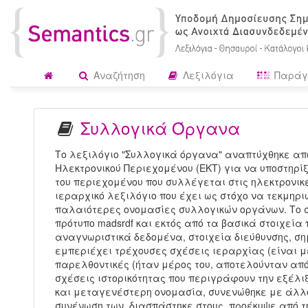
Αναζήτηση
Λεξιλόγια
Παράγ
Συλλογικά Όργανα
Το λεξιλόγιο "Συλλογικά όργανα" αναπτύχθηκε από
Ηλεκτρονικού Περιεχομένου (ΕΚΤ) για να υποστηρί
του περιεχομένου που συλλέγεται στις ηλεκτρονικέ
ιεραρχικό λεξιλόγιο που έχει ως στόχο να τεκμηρι
παλαιότερες ονομασίες συλλογικών οργάνων. Το σ
πρότυπο madsrdf και εκτός από τα βασικά στοιχεί
αναγνωριστικά δεδομένα, στοιχεία διεύθυνσης, σημ
εμπεριέχει τρέχουσες σχέσεις ιεραρχίας (είναι μ
παρελθοντικές (ήταν μέρος του, αποτελούνταν από
σχέσεις ιστορικότητας που περιγράφουν την εξέλι
και μεταγενέστερη ονομασία, συνενώθηκε με άλλο
συνένωση των, διασπάστηκε στους, προέκυψε από 