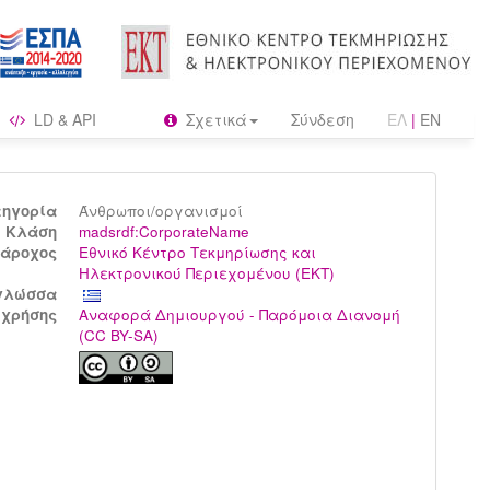
LD & API
Σχετικά
Σύνδεση
ΕΛ
|
EN
τηγορία
Άνθρωποι/οργανισμοί
Kλάση
madsrdf:CorporateName
άροχος
Εθνικό Κέντρο Τεκμηρίωσης και
Ηλεκτρονικού Περιεχομένου (ΕΚΤ)
γλώσσα
 χρήσης
Αναφορά Δημιουργού - Παρόμοια Διανομή
(CC BY-SA)