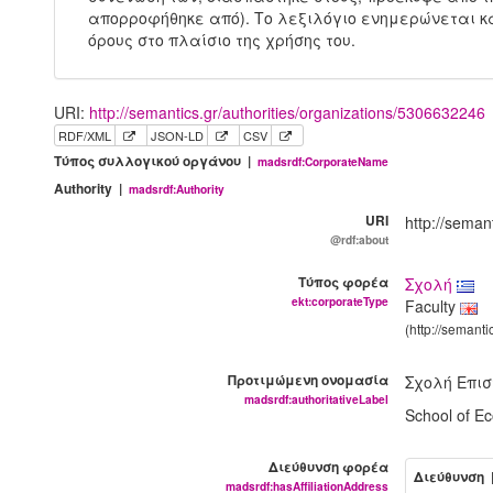
απορροφήθηκε από). Το λεξιλόγιο ενημερώνεται κ
όρους στο πλαίσιο της χρήσης του.
URI:
http://semantics.gr/authorities/organizations/5306632246
RDF/XML
JSON-LD
CSV
Τύπος συλλογικού οργάνου |
madsrdf:CorporateName
Authority |
madsrdf:Authority
URI
http://seman
@rdf:about
Τύπος φορέα
Σχολή
ekt:corporateType
Faculty
(http://semant
Προτιμώμενη ονομασία
Σχολή Επισ
madsrdf:authoritativeLabel
School of E
Διεύθυνση φορέα
Διεύθυνση 
madsrdf:hasAffiliationAddress