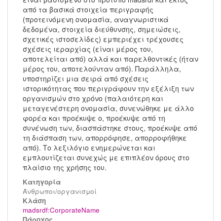
από τα βασικά στοιχεία περιγραφής
(προτεινόμενη ονομασία, αναγνωριστικά
δεδομένα, στοιχεία διεύθυνσης, σημειώσεις,
σχετικές ιστοσελίδες) εμπεριέχει τρέχουσες
σχέσεις ιεραρχίας (είναι μέρος του,
αποτελείται από) αλλά και παρελθοντικές (ήταν
μέρος του, αποτελούνταν από). Παράλληλα,
υποστηρίζει μια σειρά από σχέσεις
ιστορικότητας που περιγράφουν την εξέλιξη των
οργανισμών στο χρόνο (παλαιότερη και
μεταγενέστερη ονομασία, συνενώθηκε με άλλο
φορέα και προέκυψε ο, προέκυψε από τη
συνένωση των, διασπάστηκε στους, προέκυψε από
τη διάσπαση των, απορρόφησε, απορροφήθηκε
από). Το λεξιλόγιο ενημερώνεται και
εμπλουτίζεται συνεχώς με επιπλέον όρους στο
πλαίσιο της χρήσης του.
Κατηγορία
Άνθρωποι/οργανισμοί
Kλάση
madsrdf:CorporateName
Πάροχος