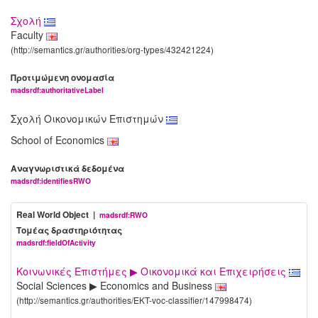
Σχολή
Faculty
(http://semantics.gr/authorities/org-types/432421224)
Προτιμώμενη ονομασία
madsrdf:authoritativeLabel
Σχολή Οικονομικών Επιστημών
School of Economics
Αναγνωριστικά δεδομένα
madsrdf:identifiesRWO
Real World Object |
madsrdf:RWO
Τομέας δραστηριότητας
madsrdf:fieldOfActivity
Κοινωνικές Επιστήμες ▶ Οικονομικά και Επιχειρήσεις
Social Sciences ▶ Economics and Business
(http://semantics.gr/authorities/EKT-voc-classifier/147998474)