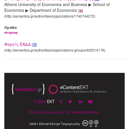
Athens University of Economics and Business ▶ School of
Economics ▶ Department of Economics
(http://semantics.gr/authorities/organizations/1740744272)
Ομάδα
ekt:group
Φορείς ΕΑΔΔ
(http://semantics.gr/authorities/organizations-groups/402014176)
Follow
EKT
Πολιτική Απορρήτου
|
semantics@ekt.gr
©2021 Εθνικό Κέντρο Τεκμηρίωσης