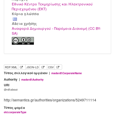
Εθνικό Κέντρο Τεκμηρίωσης και Ηλεκτρονικού
Περιεχομένου (ΕΚΤ)
Κύρια γλώσσα
Άδεια χρήσης
Αναφορά Δημιουργού - Παρόμοια Διανομή (CC BY-
SA)
RDF/XML
JSON-LD
CSV
Τύπος συλλογικού οργάνου |
madsrdf:CorporateName
Authority |
madsrdf:Authority
URI
@rdf:about
http://semantics.gr/authorities/organizations/5249711114
Τύπος φορέα
ekt:corporateType