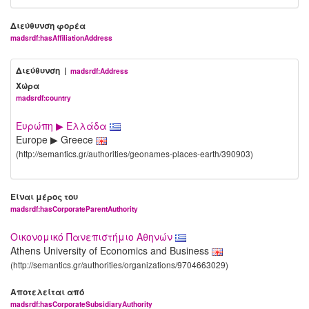
Διεύθυνση φορέα
madsrdf:hasAffiliationAddress
Διεύθυνση |
madsrdf:Address
Χώρα
madsrdf:country
Ευρώπη ▶ Ελλάδα
Europe ▶ Greece
(http://semantics.gr/authorities/geonames-places-earth/390903)
Είναι μέρος του
madsrdf:hasCorporateParentAuthority
Οικονομικό Πανεπιστήμιο Αθηνών
Athens University of Economics and Business
(http://semantics.gr/authorities/organizations/9704663029)
Αποτελείται από
madsrdf:hasCorporateSubsidiaryAuthority