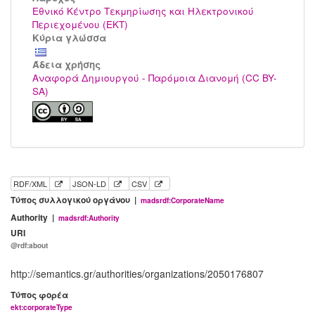
Εθνικό Κέντρο Τεκμηρίωσης και Ηλεκτρονικού
Περιεχομένου (ΕΚΤ)
Κύρια γλώσσα
Άδεια χρήσης
Αναφορά Δημιουργού - Παρόμοια Διανομή (CC BY-
SA)
RDF/XML
JSON-LD
CSV
Τύπος συλλογικού οργάνου |
madsrdf:CorporateName
Authority |
madsrdf:Authority
URI
@rdf:about
http://semantics.gr/authorities/organizations/2050176807
Τύπος φορέα
ekt:corporateType