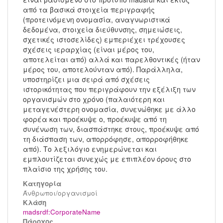
από τα βασικά στοιχεία περιγραφής
(προτεινόμενη ονομασία, αναγνωριστικά
δεδομένα, στοιχεία διεύθυνσης, σημειώσεις,
σχετικές ιστοσελίδες) εμπεριέχει τρέχουσες
σχέσεις ιεραρχίας (είναι μέρος του,
αποτελείται από) αλλά και παρελθοντικές (ήταν
μέρος του, αποτελούνταν από). Παράλληλα,
υποστηρίζει μια σειρά από σχέσεις
ιστορικότητας που περιγράφουν την εξέλιξη των
οργανισμών στο χρόνο (παλαιότερη και
μεταγενέστερη ονομασία, συνενώθηκε με άλλο
φορέα και προέκυψε ο, προέκυψε από τη
συνένωση των, διασπάστηκε στους, προέκυψε από
τη διάσπαση των, απορρόφησε, απορροφήθηκε
από). Το λεξιλόγιο ενημερώνεται και
εμπλουτίζεται συνεχώς με επιπλέον όρους στο
πλαίσιο της χρήσης του.
Κατηγορία
Άνθρωποι/οργανισμοί
Kλάση
madsrdf:CorporateName
Πάροχος