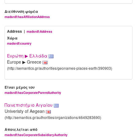
Διεύθυνση φορέα
madsrdf:hasAffiliationAddress
Address |
madsrdf:Address
Χώρα
madsrdf:country
Ευρώπη ▶ Ελλάδα
Europe ▶ Greece
(http://semantics.gr/authorities/geonames-places-earth/390903)
Είναι μέρος του
madsrdf:hasCorporateParentAuthority
Πανεπιστήμιο Αιγαίου
Univeristy of Aegean
(http://semantics.gr/authorities/organizations/4649283690)
Αποτελείται από
madsrdf:hasCorporateSubsidiaryAuthority