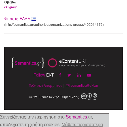
Ομάδα
ekt:group
Φορείς ΕΑΔΔ
(http://semantics.gr/authorities/organizations-groups/402014176)
Follow
EKT
Πολιτική Απορρήτου
|
semantics@ekt.gr
©2021 Εθνικό Κέντρο Τεκμηρίωσης
Συνεχίζοντας την περιήγηση στο
Semantics
.gr
,
αποδέχεστε τη χρήση cookies
Μάθετε περισσότερα