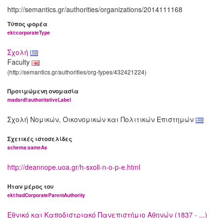
http://semantics.gr/authorities/organizations/2014111168
Τύπος φορέα
ekt:corporateType
Σχολή
Faculty
(http://semantics.gr/authorities/org-types/432421224)
Προτιμώμενη ονομασία
madsrdf:authoritativeLabel
Σχολή Νομικών, Οικονομικών και Πολιτικών Επιστημών
Σχετικές ιστοσελίδες
schema:sameAs
http://deannope.uoa.gr/h-sxoli-n-o-p-e.html
Ήταν μέρος του
ekt:hadCorporateParentAuthority
Εθνικό και Καποδιστριακό Πανεπιστήμιο Αθηνών (1837 - ...)