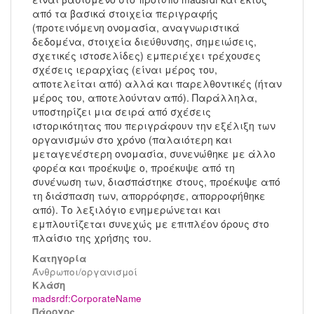
από τα βασικά στοιχεία περιγραφής
(προτεινόμενη ονομασία, αναγνωριστικά
δεδομένα, στοιχεία διεύθυνσης, σημειώσεις,
σχετικές ιστοσελίδες) εμπεριέχει τρέχουσες
σχέσεις ιεραρχίας (είναι μέρος του,
αποτελείται από) αλλά και παρελθοντικές (ήταν
μέρος του, αποτελούνταν από). Παράλληλα,
υποστηρίζει μια σειρά από σχέσεις
ιστορικότητας που περιγράφουν την εξέλιξη των
οργανισμών στο χρόνο (παλαιότερη και
μεταγενέστερη ονομασία, συνενώθηκε με άλλο
φορέα και προέκυψε ο, προέκυψε από τη
συνένωση των, διασπάστηκε στους, προέκυψε από
τη διάσπαση των, απορρόφησε, απορροφήθηκε
από). Το λεξιλόγιο ενημερώνεται και
εμπλουτίζεται συνεχώς με επιπλέον όρους στο
πλαίσιο της χρήσης του.
Κατηγορία
Άνθρωποι/οργανισμοί
Kλάση
madsrdf:CorporateName
Πάροχος