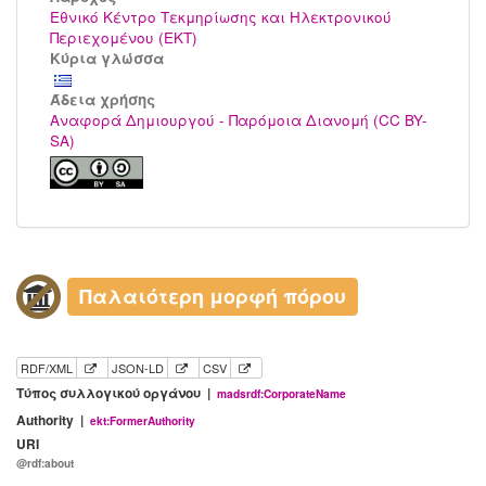
Εθνικό Κέντρο Τεκμηρίωσης και Ηλεκτρονικού
Περιεχομένου (ΕΚΤ)
Κύρια γλώσσα
Άδεια χρήσης
Αναφορά Δημιουργού - Παρόμοια Διανομή (CC BY-
SA)
Παλαιότερη μορφή πόρου
RDF/XML
JSON-LD
CSV
Τύπος συλλογικού οργάνου |
madsrdf:CorporateName
Authority |
ekt:FormerAuthority
URI
@rdf:about