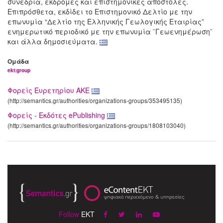
συνέδρια, εκδρομές και επιστημονικές αποστολές.
Επιπρόσθετα, εκδίδει το Επιστημονικό Δελτίο με την
επωνυμία “Δελτίο της Ελληνικής Γεωλογικής Εταιρίας”
ενημερωτικό περιοδικό με την επωνυμία ¨Γεωενημέρωση¨
και άλλα δημοσιεύματα.
Ομάδα
ekt:group
Φορείς Ευρετηρίου ΑΚΕ
(http://semantics.gr/authorities/organizations-groups/353495135)
Φορείς - Εκδότες ePublishing
(http://semantics.gr/authorities/organizations-groups/1808103040)
Follow
EKT