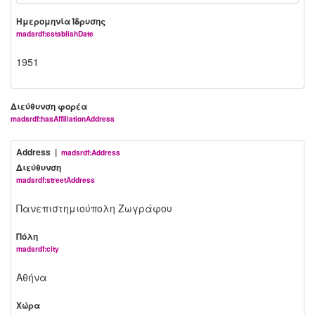
Ημερομηνία Ίδρυσης
madsrdf:establishDate
1951
Διεύθυνση φορέα
madsrdf:hasAffiliationAddress
Address |
madsrdf:Address
Διεύθυνση
madsrdf:streetAddress
Πανεπιστημιούπολη Ζωγράφου
Πόλη
madsrdf:city
Αθήνα
Χώρα