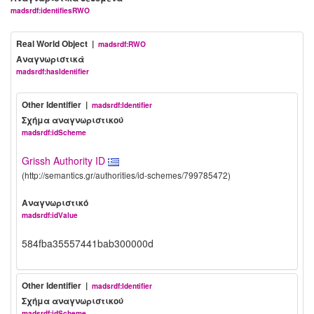
madsrdf:identifiesRWO
Real World Object |
madsrdf:RWO
Αναγνωριστικά
madsrdf:hasIdentifier
Other Identifier |
madsrdf:Identifier
Σχήμα αναγνωριστικού
madsrdf:idScheme
Grissh Authority ID
(http://semantics.gr/authorities/id-schemes/799785472)
Αναγνωριστικό
madsrdf:idValue
584fba35557441bab300000d
Other Identifier |
madsrdf:Identifier
Σχήμα αναγνωριστικού
madsrdf:idScheme