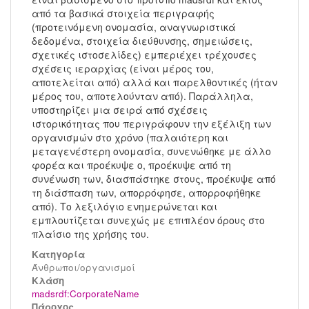
από τα βασικά στοιχεία περιγραφής
(προτεινόμενη ονομασία, αναγνωριστικά
δεδομένα, στοιχεία διεύθυνσης, σημειώσεις,
σχετικές ιστοσελίδες) εμπεριέχει τρέχουσες
σχέσεις ιεραρχίας (είναι μέρος του,
αποτελείται από) αλλά και παρελθοντικές (ήταν
μέρος του, αποτελούνταν από). Παράλληλα,
υποστηρίζει μια σειρά από σχέσεις
ιστορικότητας που περιγράφουν την εξέλιξη των
οργανισμών στο χρόνο (παλαιότερη και
μεταγενέστερη ονομασία, συνενώθηκε με άλλο
φορέα και προέκυψε ο, προέκυψε από τη
συνένωση των, διασπάστηκε στους, προέκυψε από
τη διάσπαση των, απορρόφησε, απορροφήθηκε
από). Το λεξιλόγιο ενημερώνεται και
εμπλουτίζεται συνεχώς με επιπλέον όρους στο
πλαίσιο της χρήσης του.
Κατηγορία
Άνθρωποι/οργανισμοί
Kλάση
madsrdf:CorporateName
Πάροχος