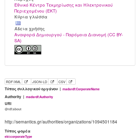
Εθνικό Κέντρο Τεκμηρίωσης και Ηλεκτρονικού
Περιεχομένου (ΕΚΤ)
Κύρια γλώσσα
Άδεια χρήσης
Αναφορά Δημιουργού - Παρόμοια Διανομή (CC BY-
SA)
RDF/XML
JSON-LD
CSV
Τύπος συλλογικού οργάνου |
madsrdf:CorporateName
Authority |
madsrdf:Authority
URI
@rdf:about
http://semantics.gr/authorities/organizations/1094501184
Τύπος φορέα
ekt:corporateType