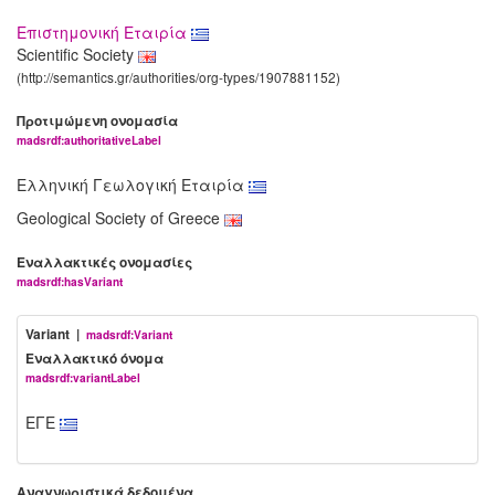
Επιστημονική Εταιρία
Scientific Society
(http://semantics.gr/authorities/org-types/1907881152)
Προτιμώμενη ονομασία
madsrdf:authoritativeLabel
Ελληνική Γεωλογική Εταιρία
Geological Society of Greece
Εναλλακτικές ονομασίες
madsrdf:hasVariant
Variant |
madsrdf:Variant
Εναλλακτικό όνομα
madsrdf:variantLabel
ΕΓΕ
Αναγνωριστικά δεδομένα