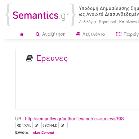
Αναζήτηση
Λεξιλόγια
Παράγ
Έρευνες
URI:
http://semantics.gr/authorities/metrics-surveys/RIS
RDF/XML
JSON-LD
Έννοια |
skos:Concept