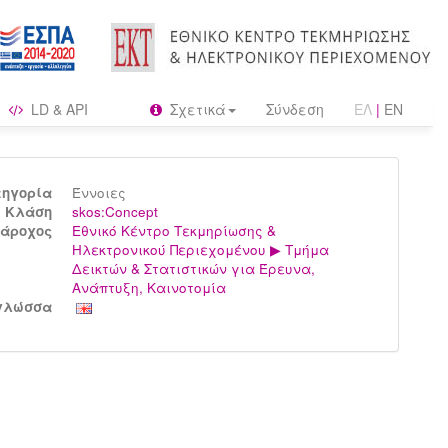
LD & API
Σχετικά
Σύνδεση
ΕΛ
|
EN
τηγορία
Έννοιες
Kλάση
skos:Concept
άροχος
Εθνικό Κέντρο Τεκμηρίωσης &
Ηλεκτρονικού Περιεχομένου ▶ Τμήμα
Δεικτών & Στατιστικών για Έρευνα,
Ανάπτυξη, Καινοτομία
γλώσσα