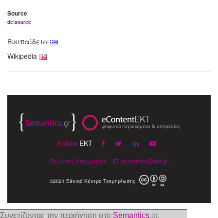
Source
dc:source
Βικιπαίδεια
Wikipedia
Follow
EKT
Πολιτική Απορρήτου
|
semantics@ekt.gr
©2021 Εθνικό Κέντρο Τεκμηρίωσης
Συνεχίζοντας την περιήγηση στο
Semantics
.gr
,