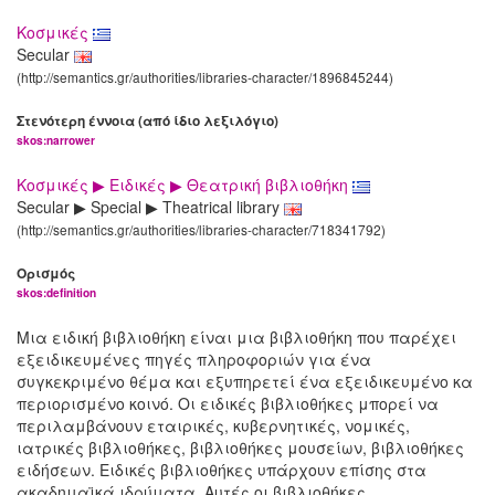
Κοσμικές
Secular
(http://semantics.gr/authorities/libraries-character/1896845244)
Στενότερη έννοια (από ίδιο λεξιλόγιο)
skos:narrower
Κοσμικές ▶ Ειδικές ▶ Θεατρική βιβλιοθήκη
Secular ▶ Special ▶ Theatrical library
(http://semantics.gr/authorities/libraries-character/718341792)
Ορισμός
skos:definition
Μια ειδική βιβλιοθήκη είναι μια βιβλιοθήκη που παρέχει
εξειδικευμένες πηγές πληροφοριών για ένα
συγκεκριμένο θέμα και εξυπηρετεί ένα εξειδικευμένο κα
περιορισμένο κοινό. Οι ειδικές βιβλιοθήκες μπορεί να
περιλαμβάνουν εταιρικές, κυβερνητικές, νομικές,
ιατρικές βιβλιοθήκες, βιβλιοθήκες μουσείων, βιβλιοθήκες
ειδήσεων. Ειδικές βιβλιοθήκες υπάρχουν επίσης στα
ακαδημαϊκά ιδρύματα. Αυτές οι βιβλιοθήκες