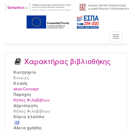
Toggle
navigati
Χαρακτήρας βιβλιοθήκης
Κατηγορία
Έννοιες
Kλάση
skos:Concept
Πάροχος
Κήπος Φιλοβίβλων
Δημιουργός
Κήπος Φιλοβίβλων
Κύρια γλώσσα
Άδεια χρήσης