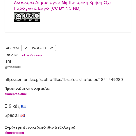
Αναφορά Δημιουργού-Μη Εμπορική Χρήση-Όχι
Παράγωγα Έργα (CC BY-NC-ND)
RDF/XML
JSON-LD
Έννοια |
skos:Concept
URI
@rdf:about
http://semantics.gr/authorities/libraries-character/1841449280
Προτεινόμενη ονομασία
skos:prefLabel
Ειδικές
Special
Ευρύτερη έννοια (από ίδιο λεξιλόγιο)
skos:broader