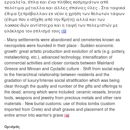
εργαλεία, όπλα και ένα πλήθος κοσμημάτων από
πολύτιμα μέταλλα και άλλες σπάνιες ύλες - Στα ταφικά
έθιμα ξεπρόβαλλαν εκ νέου η χρήση των θολωτών τάφων
(έθιμο που εισήχθη από την Κρήτη) αλλά και των
λακκοειδών αντίστοιχα και η ταφή των πολεμιστών με
ολόκληρο τον οπλισμό τους
- Many settlements were abandoned and cemeteries known as
necropoleis were founded in their place - Sudden economic
growth: great artistic production and evolution of arts (e.g. pottery,
metalworking, etc.), advanced technology, intensification of
commercial activities and closer contacts between Mainland
Greece and Minoan and Cycladic culture - Shift from social equity
to the hierarchical relationship between residents and the
gradation of luxury/Intense social stratification which was being
clear through the quality and number of the gifts and offerings to
the dead, among which were included: ceramic vessels, bronze
tools, weapons and jewelry from precious metals and other rare
materials - New burial customs: use of tholos tombs (custom
imported from Crete) and shaft graves and placement of the
entire armor into warrior's grave
Ορισμός