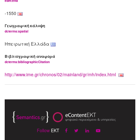
edm:end
-1550
Γεωγραφική κάλυψη
dcterms:spatial
Ηπειρωτική Ελλάδα
Βιβλιογραφική αναφορά
dcterms:bibliographicCitation
http://www.ime.gr/chronos/02/mainland/gr/mh/index.html
Follow
EKT