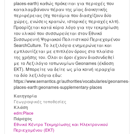
places-earth) καθώς πρόκειται για περιοχές που
καταλαμβάνουν πέραν της μίας διοικητικής
περιφέρειας (πχ ποτάμια που διασχίζουν δύο
χώρες, ενώσεις κρατών, ιστορικές περιοχές κλπ).
Προορίζεται κατά κύριο λόγο για την τεκμηρίωση
του υλικού που συσσωρεύεται στον Εθνικό
Συσσωρευτή Ψηφιακού Πολιτιστικού Περιεχομένου
SearchCulture. Το λεξιλόγιο ενημερώνεται και
εμπλουτίζεται με επιπλέον όρους στο πλαίσιο
της χρήσης του. Όλοι οι όροι έχουν διασυνδεθεί
με το Λεξιλόγιο τοπωνυμίων Geonames (έκδοση
ΕΚΤ). Μπορείτε να δείτε ως μία κοινή ιεραρχία
τα δύο λεξιλόγια εδω:
https://www.semantics.gr/authorities/vocabularies/geonames-
places-earth:geonames-supplementary-places
Κατηγορία
Γεωγραφικές τοποθεσίες
Kλάση
edm:Place
Πάροχος
Εθνικό Κέντρο Τεκμηρίωσης και Ηλεκτρονικού
Περιεχομένου (ΕΚΤ)