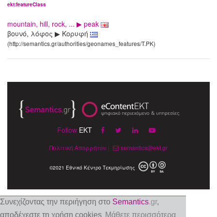
ekt:featureClass
mountain, hill, rock, ... ▶ peak
βουνό, λόφος ▶ Κορυφή
(http://semantics.gr/authorities/geonames_features/T.PK)
Follow
EKT
Πολιτική Απορρήτου
|
semantics@ekt.gr
©2021 Εθνικό Κέντρο Τεκμηρίωσης
Συνεχίζοντας την περιήγηση στο
Semantics
.gr
,
αποδέχεστε τη χρήση cookies
Μάθετε περισσότερα