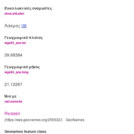
Εναλλακτικές ονομασίες
skos:altLabel
Λάκμος
Γεωγραφικό πλάτος
wgs84_pos:lat
39.68384
Γεωγραφικό μήκος
wgs84_pos:long
21.12267
Ίδιο με
owl:sameAs
Peristéri
(https://sws.geonames.org/255532/)
GeoNames
Geonames feature class