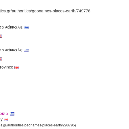
tics.gr/authorities/geonames-places-earth/749778
Τσανάκκαλε
Τσανάκκαλε
rovince
υρκία
ey
ics.gr/authorities/geonames-places-earth/298795)