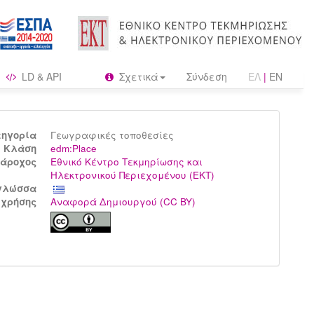
LD & API
Σχετικά
Σύνδεση
ΕΛ
|
EN
τηγορία
Γεωγραφικές τοποθεσίες
Kλάση
edm:Place
άροχος
Εθνικό Κέντρο Τεκμηρίωσης και
Ηλεκτρονικού Περιεχομένου (ΕΚΤ)
γλώσσα
 χρήσης
Αναφορά Δημιουργού (CC BY)