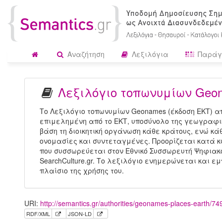
Αναζήτηση
Λεξιλόγια
Παράγ
Λεξιλόγιο τοπωνυμίων Geon
Το Λεξιλόγιο τοπωνυμίων Geonames (έκδοση ΕΚΤ) 
επιμελημένη από το ΕΚΤ, υποσύνολο της γεωγραφι
βάση τη διοικητική οργάνωση κάθε κράτους, ενώ κ
ονομασίες και συντεταγμένες. Προορίζεται κατά κύ
που συσσωρεύεται στον Εθνικό Συσσωρευτή Ψηφιακο
SearchCulture.gr. Το λεξιλόγιο ενημερώνεται και ε
πλαίσιο της χρήσης του.
URI:
http://semantics.gr/authorities/geonames-places-earth/7
RDF/XML
JSON-LD