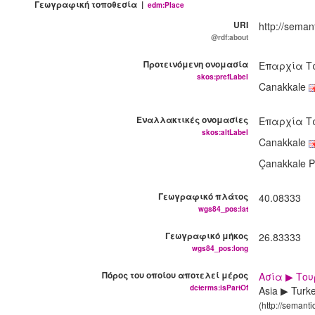
Γεωγραφική τοποθεσία |
edm:Place
URI
http://seman
@rdf:about
Προτεινόμενη ονομασία
Επαρχία 
skos:prefLabel
Canakkale
Εναλλακτικές ονομασίες
Επαρχία 
skos:altLabel
Canakkale
Çanakkale P
Γεωγραφικό πλάτος
40.08333
wgs84_pos:lat
Γεωγραφικό μήκος
26.83333
wgs84_pos:long
Πόρος του οποίου αποτελεί μέρος
Ασία ▶ Το
dcterms:isPartOf
Asia ▶ Turk
(http://semant