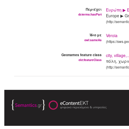
Περιέχει
Ευρώπη ▶ 
dcterms:hasPart
Europe ▶ Gr
(http://semant
Ίδιο με
Véroia
owl:sameAs
(https://sws.g
Geonames feature class
city, village
ekt:featureClass
πόλη, χωρι
(http://semant