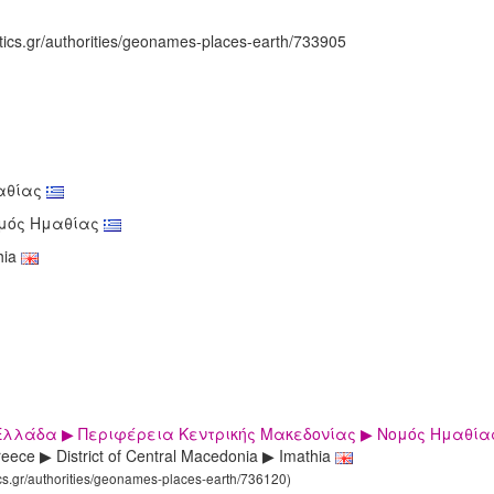
tics.gr/authorities/geonames-places-earth/733905
αθίας
ομός Ημαθίας
hia
Ελλάδα ▶ Περιφέρεια Κεντρικής Μακεδονίας ▶ Νομός Ημαθί
eece ▶ District of Central Macedonia ▶ Imathia
ics.gr/authorities/geonames-places-earth/736120)