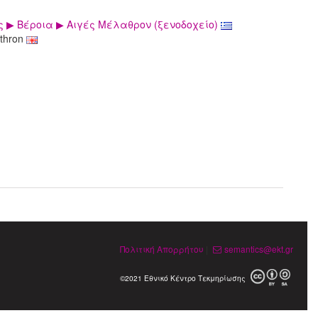
 ▶ Βέροια ▶ Αιγές Μέλαθρον (ξενοδοχείο)
athron
Πολιτική Απορρήτου
|
semantics@ekt.gr
©2021 Εθνικό Κέντρο Τεκμηρίωσης