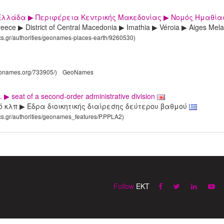
Ελλάδα ▶ Περιφέρεια Κεντρικής Μακεδονίας ▶ Νομός Ημαθίας
eece ▶ District of Central Macedonia ▶ Imathia ▶ Véroia ▶ Aiges Mel
ics.gr/authorities/geonames-places-earth/9260530)
eonames.org/733905/)
GeoNames
,... ▶ seat of a second-order administrative division
ό κλπ ▶ Εδρα διοικητικής διαίρεσης δεύτερου βαθμού
ics.gr/authorities/geonames_features/P.PPLA2)
Follow
EKT