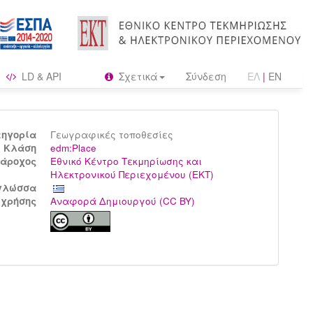
LD & API
Σχετικά
Σύνδεση
ΕΛ
|
EN
τηγορία
Γεωγραφικές τοποθεσίες
Kλάση
edm:Place
άροχος
Εθνικό Κέντρο Τεκμηρίωσης και
Ηλεκτρονικού Περιεχομένου (ΕΚΤ)
γλώσσα
 χρήσης
Αναφορά Δημιουργού (CC BY)