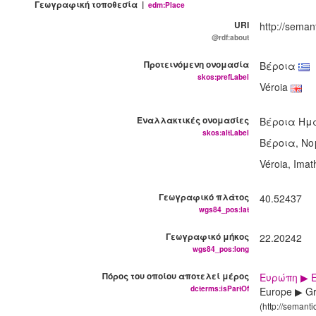
Γεωγραφική τοποθεσία |
edm:Place
URI
http://seman
@rdf:about
Προτεινόμενη ονομασία
Βέροια
skos:prefLabel
Véroia
Εναλλακτικές ονομασίες
Βέροια Ημ
skos:altLabel
Βέροια, Ν
Véroia, Imat
Γεωγραφικό πλάτος
40.52437
wgs84_pos:lat
Γεωγραφικό μήκος
22.20242
wgs84_pos:long
Πόρος του οποίου αποτελεί μέρος
Ευρώπη ▶ 
dcterms:isPartOf
Europe ▶ Gr
(http://semant