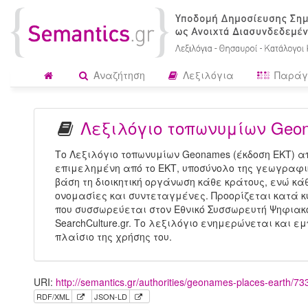
Αναζήτηση
Λεξιλόγια
Παράγ
Λεξιλόγιο τοπωνυμίων Geon
Το Λεξιλόγιο τοπωνυμίων Geonames (έκδοση ΕΚΤ) 
επιμελημένη από το ΕΚΤ, υποσύνολο της γεωγραφι
βάση τη διοικητική οργάνωση κάθε κράτους, ενώ κ
ονομασίες και συντεταγμένες. Προορίζεται κατά κύ
που συσσωρεύεται στον Εθνικό Συσσωρευτή Ψηφιακο
SearchCulture.gr. Το λεξιλόγιο ενημερώνεται και ε
πλαίσιο της χρήσης του.
URI:
http://semantics.gr/authorities/geonames-places-earth/7
RDF/XML
JSON-LD