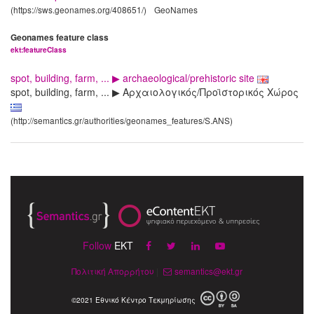
(https://sws.geonames.org/408651/)
GeoNames
Geonames feature class
ekt:featureClass
spot, building, farm, ... ▶ archaeological/prehistoric site
spot, building, farm, ... ▶ Αρχαιολογικός/Προϊστορικός Χώρος
(http://semantics.gr/authorities/geonames_features/S.ANS)
Follow
EKT
Πολιτική Απορρήτου
|
semantics@ekt.gr
©2021 Εθνικό Κέντρο Τεκμηρίωσης