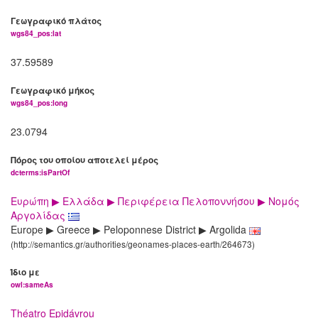
Γεωγραφικό πλάτος
wgs84_pos:lat
37.59589
Γεωγραφικό μήκος
wgs84_pos:long
23.0794
Πόρος του οποίου αποτελεί μέρος
dcterms:isPartOf
Ευρώπη ▶ Ελλάδα ▶ Περιφέρεια Πελοποννήσου ▶ Νομός
Αργολίδας
Europe ▶ Greece ▶ Peloponnese District ▶ Argolida
(http://semantics.gr/authorities/geonames-places-earth/264673)
Ίδιο με
owl:sameAs
Théatro Epidávrou