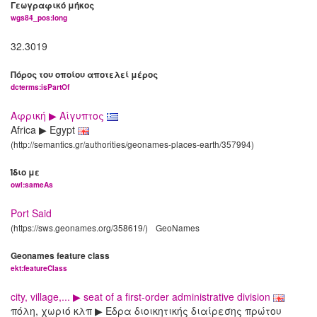
Γεωγραφικό μήκος
wgs84_pos:long
32.3019
Πόρος του οποίου αποτελεί μέρος
dcterms:isPartOf
Αφρική ▶ Αίγυπτος
Africa ▶ Egypt
(http://semantics.gr/authorities/geonames-places-earth/357994)
Ίδιο με
owl:sameAs
Port Said
(https://sws.geonames.org/358619/)
GeoNames
Geonames feature class
ekt:featureClass
city, village,... ▶ seat of a first-order administrative division
πόλη, χωριό κλπ ▶ Εδρα διοικητικής διαίρεσης πρώτου