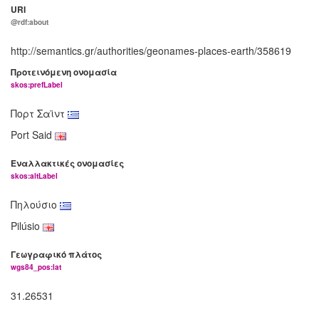
URI
@rdf:about
http://semantics.gr/authorities/geonames-places-earth/358619
Προτεινόμενη ονομασία
skos:prefLabel
Πορτ Σαϊντ
Port Said
Εναλλακτικές ονομασίες
skos:altLabel
Πηλούσιο
Pilúsio
Γεωγραφικό πλάτος
wgs84_pos:lat
31.26531