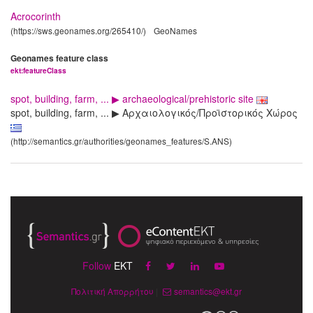
Acrocorinth
(https://sws.geonames.org/265410/)
GeoNames
Geonames feature class
ekt:featureClass
spot, building, farm, ... ▶ archaeological/prehistoric site
spot, building, farm, ... ▶ Αρχαιολογικός/Προϊστορικός Χώρος
(http://semantics.gr/authorities/geonames_features/S.ANS)
Follow
EKT
Πολιτική Απορρήτου
|
semantics@ekt.gr