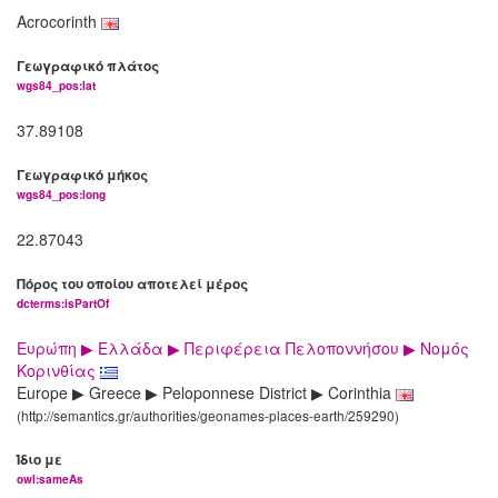
Acrocorinth
Γεωγραφικό πλάτος
wgs84_pos:lat
37.89108
Γεωγραφικό μήκος
wgs84_pos:long
22.87043
Πόρος του οποίου αποτελεί μέρος
dcterms:isPartOf
Ευρώπη ▶ Ελλάδα ▶ Περιφέρεια Πελοποννήσου ▶ Νομός
Κορινθίας
Europe ▶ Greece ▶ Peloponnese District ▶ Corinthia
(http://semantics.gr/authorities/geonames-places-earth/259290)
Ίδιο με
owl:sameAs