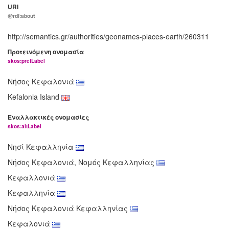
URI
@rdf:about
http://semantics.gr/authorities/geonames-places-earth/260311
Προτεινόμενη ονομασία
skos:prefLabel
Νήσος Κεφαλονιά
Kefalonia Island
Εναλλακτικές ονομασίες
skos:altLabel
Νησί Κεφαλληνία
Νήσος Κεφαλονιά, Νομός Κεφαλληνίας
Κεφαλλονιά
Κεφαλληνία
Νήσος Κεφαλονιά Κεφαλληνίας
Κεφαλονιά