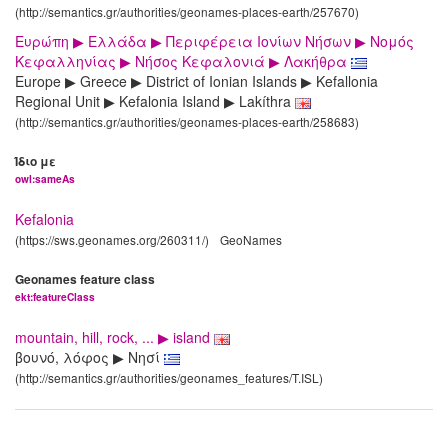
(http://semantics.gr/authorities/geonames-places-earth/257670)
Ευρώπη ▶ Ελλάδα ▶ Περιφέρεια Ιονίων Νήσων ▶ Νομός
Κεφαλληνίας ▶ Νήσος Κεφαλονιά ▶ Λακήθρα
Europe ▶ Greece ▶ District of Ionian Islands ▶ Kefallonia
Regional Unit ▶ Kefalonia Island ▶ Lakíthra
(http://semantics.gr/authorities/geonames-places-earth/258683)
Ίδιο με
owl:sameAs
Kefalonia
(https://sws.geonames.org/260311/)
GeoNames
Geonames feature class
ekt:featureClass
mountain, hill, rock, ... ▶ island
βουνό, λόφος ▶ Νησί
(http://semantics.gr/authorities/geonames_features/T.ISL)