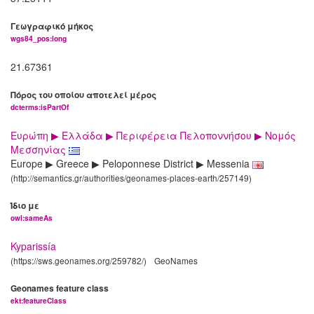
Γεωγραφικό μήκος
wgs84_pos:long
21.67361
Πόρος του οποίου αποτελεί μέρος
dcterms:isPartOf
Ευρώπη ▶ Ελλάδα ▶ Περιφέρεια Πελοποννήσου ▶ Νομός
Μεσσηνίας
Europe ▶ Greece ▶ Peloponnese District ▶ Messenia
(http://semantics.gr/authorities/geonames-places-earth/257149)
Ίδιο με
owl:sameAs
Kyparissía
(https://sws.geonames.org/259782/)
GeoNames
Geonames feature class
ekt:featureClass