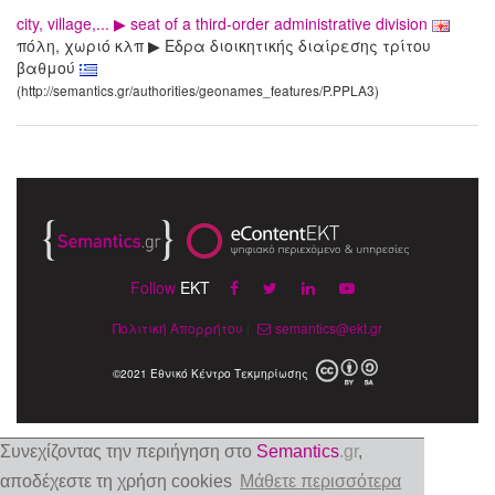
city, village,... ▶ seat of a third-order administrative division
πόλη, χωριό κλπ ▶ Εδρα διοικητικής διαίρεσης τρίτου
βαθμού
(http://semantics.gr/authorities/geonames_features/P.PPLA3)
Follow
EKT
Πολιτική Απορρήτου
|
semantics@ekt.gr
©2021 Εθνικό Κέντρο Τεκμηρίωσης
Συνεχίζοντας την περιήγηση στο
Semantics
.gr
,
αποδέχεστε τη χρήση cookies
Μάθετε περισσότερα