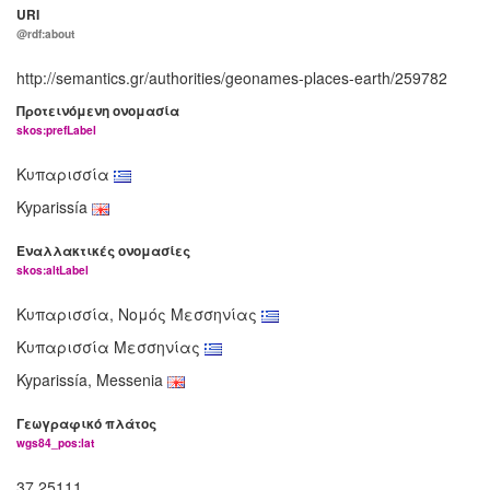
URI
@rdf:about
http://semantics.gr/authorities/geonames-places-earth/259782
Προτεινόμενη ονομασία
skos:prefLabel
Κυπαρισσία
Kyparissía
Εναλλακτικές ονομασίες
skos:altLabel
Κυπαρισσία, Νομός Μεσσηνίας
Κυπαρισσία Μεσσηνίας
Kyparissía, Messenia
Γεωγραφικό πλάτος
wgs84_pos:lat
37.25111