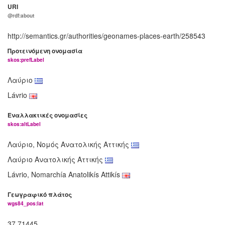
URI
@rdf:about
http://semantics.gr/authorities/geonames-places-earth/258543
Προτεινόμενη ονομασία
skos:prefLabel
Λαύριο
Lávrio
Εναλλακτικές ονομασίες
skos:altLabel
Λαύριο, Νομός Ανατολικής Αττικής
Λαύριο Ανατολικής Αττικής
Lávrio, Nomarchía Anatolikís Attikís
Γεωγραφικό πλάτος
wgs84_pos:lat
37.71445