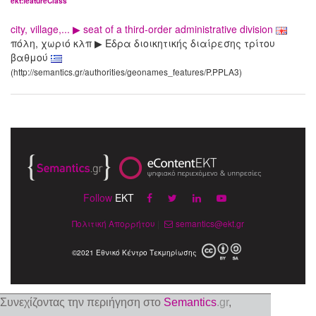
ekt:featureClass
city, village,... ▶ seat of a third-order administrative division
πόλη, χωριό κλπ ▶ Εδρα διοικητικής διαίρεσης τρίτου
βαθμού
(http://semantics.gr/authorities/geonames_features/P.PPLA3)
Follow
EKT
Πολιτική Απορρήτου
|
semantics@ekt.gr
©2021 Εθνικό Κέντρο Τεκμηρίωσης
Συνεχίζοντας την περιήγηση στο
Semantics
.gr
,