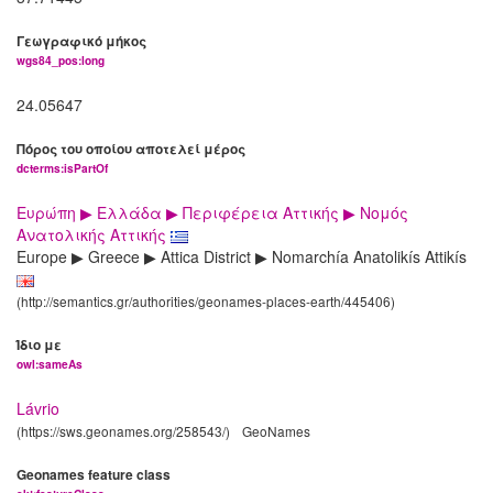
Γεωγραφικό μήκος
wgs84_pos:long
24.05647
Πόρος του οποίου αποτελεί μέρος
dcterms:isPartOf
Ευρώπη ▶ Ελλάδα ▶ Περιφέρεια Αττικής ▶ Νομός
Ανατολικής Αττικής
Europe ▶ Greece ▶ Attica District ▶ Nomarchía Anatolikís Attikís
(http://semantics.gr/authorities/geonames-places-earth/445406)
Ίδιο με
owl:sameAs
Lávrio
(https://sws.geonames.org/258543/)
GeoNames
Geonames feature class