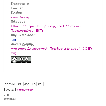
Κατηγορία
Έννοιες
Kλάση
skos:Concept
Πάροχος
Εθνικό Κέντρο Τεκμηρίωσης και Ηλεκτρονικού
Περιεχομένου (ΕΚΤ)
Κύρια γλώσσα
Άδεια χρήσης
Αναφορά Δημιουργού - Παρόμοια Διανομή (CC BY-
SA)
RDF/XML
JSON-LD
Έννοια |
skos:Concept
URI
@rdf:about