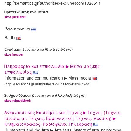
http://semantics.gr/authorities/ekt-unesco/91826514
Προτεινόμενη ονομασία
skos:prefLabel
Ραδιοφωνία
Radio
Ευρύτερη έννοια (από ίδιο λεξιλόγιο)
skos:broader
Πληροφορία και επικοινωνία ▶ Μέσα μαζικής
επικοινωνίας
Information and communication ▶ Mass media
(http://semantics.gr/authorities/ekt-unesco/410367744)
Συσχετιζόμενη έννοια (από άλλο λεξιλόγιο)
skos:relatedMatch
Ανθρωπιστικές Επιστήμες και Τέχνες ▶ Τέχνες (Τέχνες,
Ιστορία της Τέχνης, Ερμηνευτικές Τέχνες, Μουσική) ▶
Κινηματογράφος, Ραδιόφωνο, Τηλεόραση
Humanities and the Arts ▶ Arts (arts, history of arts, performing