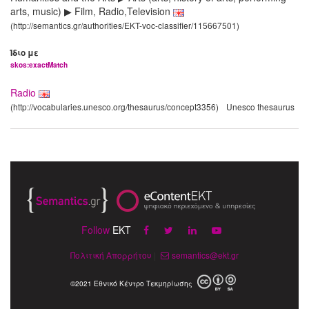
arts, music) ▶ Film, Radio,Television
(http://semantics.gr/authorities/EKT-voc-classifier/115667501)
Ίδιο με
skos:exactMatch
Radio
(http://vocabularies.unesco.org/thesaurus/concept3356)
Unesco thesaurus
Follow
EKT
Πολιτική Απορρήτου
|
semantics@ekt.gr
©2021 Εθνικό Κέντρο Τεκμηρίωσης