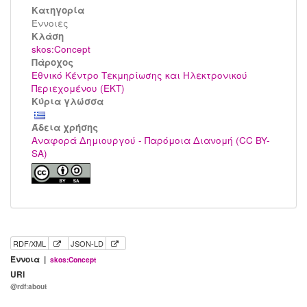
Κατηγορία
Έννοιες
Kλάση
skos:Concept
Πάροχος
Εθνικό Κέντρο Τεκμηρίωσης και Ηλεκτρονικού
Περιεχομένου (ΕΚΤ)
Κύρια γλώσσα
Άδεια χρήσης
Αναφορά Δημιουργού - Παρόμοια Διανομή (CC BY-
SA)
RDF/XML
JSON-LD
Έννοια |
skos:Concept
URI
@rdf:about