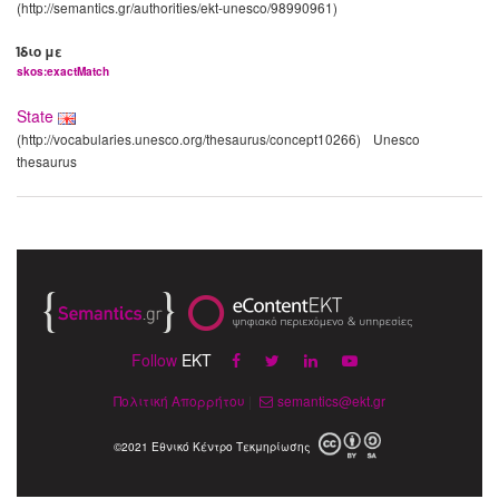
(http://semantics.gr/authorities/ekt-unesco/98990961)
Ίδιο με
skos:exactMatch
State
(http://vocabularies.unesco.org/thesaurus/concept10266)
Unesco
thesaurus
Follow
EKT
Πολιτική Απορρήτου
|
semantics@ekt.gr
©2021 Εθνικό Κέντρο Τεκμηρίωσης