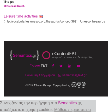
Ίδιο με
skos:exactMatch
Leisure time activities
(http://vocabularies.unesco.org/thesaurus/concept368)
Unesco thesaurus
Follow
EKT
Πολιτική Απορρήτου
|
semantics@ekt.gr
©2021 Εθνικό Κέντρο Τεκμηρίωσης
Συνεχίζοντας την περιήγηση στο
Semantics
.gr
,
αποδέχεστε τη χρήση cookies
Μάθετε περισσότερα