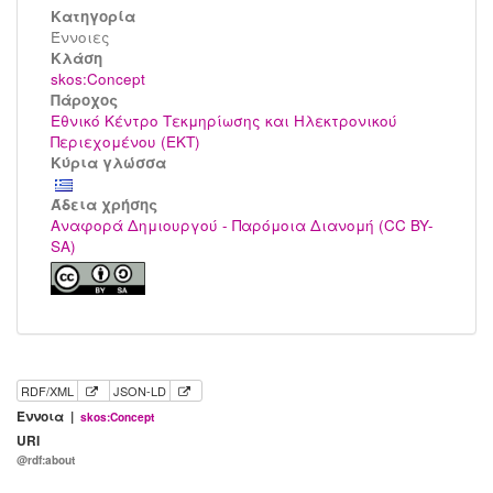
Κατηγορία
Έννοιες
Kλάση
skos:Concept
Πάροχος
Εθνικό Κέντρο Τεκμηρίωσης και Ηλεκτρονικού
Περιεχομένου (ΕΚΤ)
Κύρια γλώσσα
Άδεια χρήσης
Αναφορά Δημιουργού - Παρόμοια Διανομή (CC BY-
SA)
RDF/XML
JSON-LD
Έννοια |
skos:Concept
URI
@rdf:about