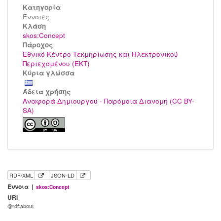
Κατηγορία
Έννοιες
Kλάση
skos:Concept
Πάροχος
Εθνικό Κέντρο Τεκμηρίωσης και Ηλεκτρονικού
Περιεχομένου (ΕΚΤ)
Κύρια γλώσσα
Άδεια χρήσης
Αναφορά Δημιουργού - Παρόμοια Διανομή (CC BY-
SA)
RDF/XML
JSON-LD
Έννοια |
skos:Concept
URI
@rdf:about