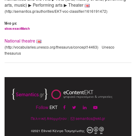
arts, music) ▶ Performing arts ▶ Theater
(http://semantics.gr/authorities/EKT-voc-classifier/1616191472)
Ίδιο με
skos:exactMatch
National theatre
(http://vocabularies.unesco.org/thesaurus/concept14463)
Unesco
thesaurus
Follow
EKT
Πολιτική Απορρήτου
|
semantics@ekt.gr
©2021 Εθνικό Κέντρο Τεκμηρίωσης