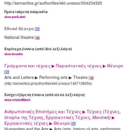
http://semantics.gr/authorities/ekt-unesco/354234325
Προτεινόμενη ονομασία
skos:prefLabel
Εθνικό θέατρο
National theatre
Ευρύτερη έννοια (από ίδιο λεξιλόγιο)
skos:broader
Γράμματα και τέχνες ▶ Παραστατικές τέχνες ▶ Θέατρο
Arts and Letters ▶ Performing arts ▶ Theatre
(http://semantics.gr/authorities/ekt-unesco/1467158054)
Συσχετιζόμενη έννοια (από άλλο λεξιλόγιο)
skos:relatedMatch
Ανθρωπιστικές Επιστήμες και Τέχνες ▶ Τέχνες (Τέχνες,
Ιστορία της Τέχνης, Ερμηνευτικές Τέχνες, Μουσική) ▶
Ερμηνευτικές τέχνες ▶ Θέατρο
Humanities and the Arts ▶ Arts (arts, history of arts, performing