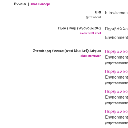
Έννοια |
skos:Concept
URI
http://seman
@rdf:about
Προτεινόμενη ονομασία
Περιβάλλο
skos:prefLabel
Environment
Στενότερη έννοια (από ίδιο λεξιλόγιο)
Περιβάλλο
skos:narrower
Environment
(http://semant
Περιβάλλο
Environment
(http://semant
Περιβάλλο
Environment
(http://semant
Περιβάλλον
Environment
(http://semant