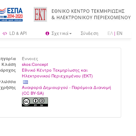
LD & API
Σχετικά
Σύνδεση
ΕΛ
|
EN
τηγορία
Έννοιες
Kλάση
skos:Concept
άροχος
Εθνικό Κέντρο Τεκμηρίωσης και
Ηλεκτρονικού Περιεχομένου (ΕΚΤ)
γλώσσα
 χρήσης
Αναφορά Δημιουργού - Παρόμοια Διανομή
(CC BY-SA)