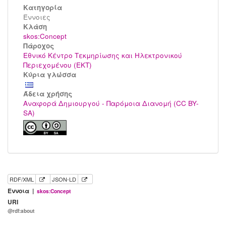
Κατηγορία
Έννοιες
Kλάση
skos:Concept
Πάροχος
Εθνικό Κέντρο Τεκμηρίωσης και Ηλεκτρονικού
Περιεχομένου (ΕΚΤ)
Κύρια γλώσσα
Άδεια χρήσης
Αναφορά Δημιουργού - Παρόμοια Διανομή (CC BY-
SA)
RDF/XML
JSON-LD
Έννοια |
skos:Concept
URI
@rdf:about