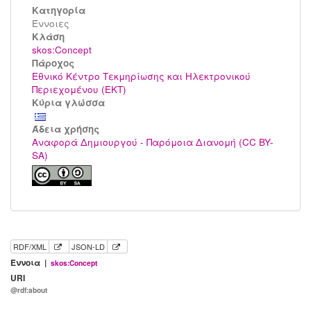
Κατηγορία
Έννοιες
Kλάση
skos:Concept
Πάροχος
Εθνικό Κέντρο Τεκμηρίωσης και Ηλεκτρονικού
Περιεχομένου (ΕΚΤ)
Κύρια γλώσσα
Άδεια χρήσης
Αναφορά Δημιουργού - Παρόμοια Διανομή (CC BY-
SA)
RDF/XML
JSON-LD
Έννοια |
skos:Concept
URI
@rdf:about