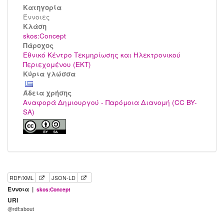
Κατηγορία
Έννοιες
Kλάση
skos:Concept
Πάροχος
Εθνικό Κέντρο Τεκμηρίωσης και Ηλεκτρονικού
Περιεχομένου (ΕΚΤ)
Κύρια γλώσσα
Άδεια χρήσης
Αναφορά Δημιουργού - Παρόμοια Διανομή (CC BY-
SA)
RDF/XML
JSON-LD
Έννοια |
skos:Concept
URI
@rdf:about