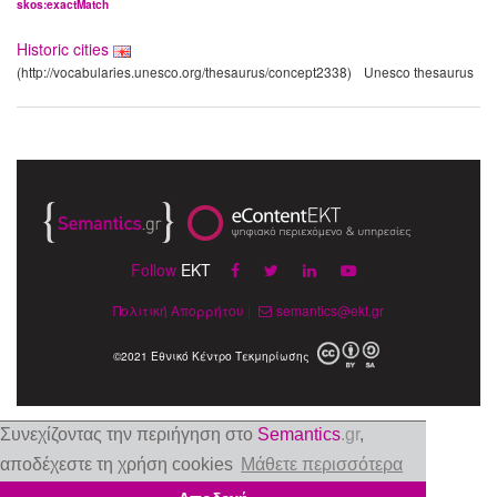
skos:exactMatch
Historic cities
(http://vocabularies.unesco.org/thesaurus/concept2338)
Unesco thesaurus
Follow
EKT
Πολιτική Απορρήτου
|
semantics@ekt.gr
©2021 Εθνικό Κέντρο Τεκμηρίωσης
Συνεχίζοντας την περιήγηση στο
Semantics
.gr
,
αποδέχεστε τη χρήση cookies
Μάθετε περισσότερα