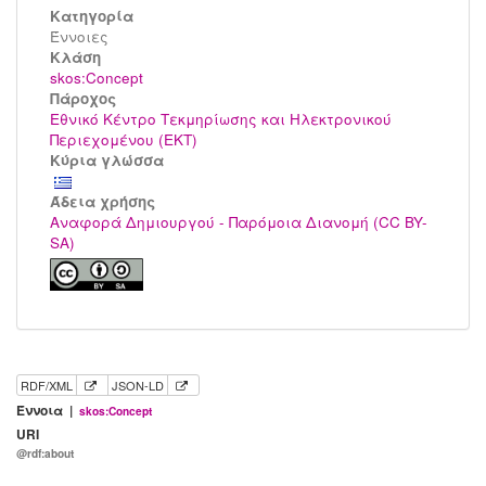
Κατηγορία
Έννοιες
Kλάση
skos:Concept
Πάροχος
Εθνικό Κέντρο Τεκμηρίωσης και Ηλεκτρονικού
Περιεχομένου (ΕΚΤ)
Κύρια γλώσσα
Άδεια χρήσης
Αναφορά Δημιουργού - Παρόμοια Διανομή (CC BY-
SA)
RDF/XML
JSON-LD
Έννοια |
skos:Concept
URI
@rdf:about