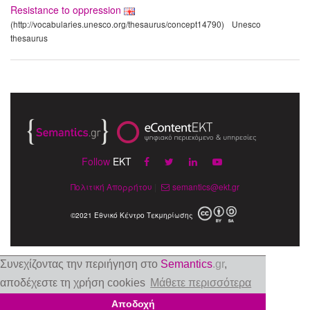
Resistance to oppression
(http://vocabularies.unesco.org/thesaurus/concept14790)
Unesco
thesaurus
Follow
EKT
Πολιτική Απορρήτου
|
semantics@ekt.gr
©2021 Εθνικό Κέντρο Τεκμηρίωσης
Συνεχίζοντας την περιήγηση στο
Semantics
.gr
,
αποδέχεστε τη χρήση cookies
Μάθετε περισσότερα
Αποδοχή