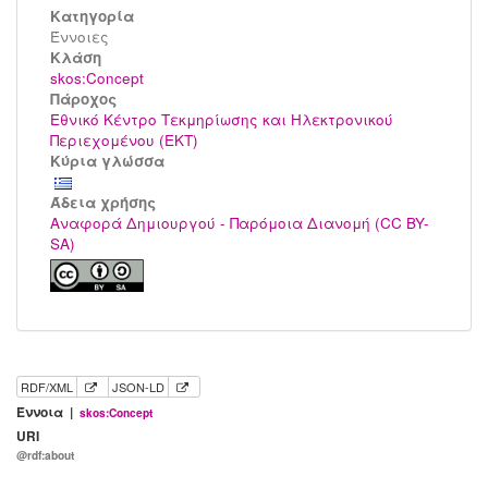
Κατηγορία
Έννοιες
Kλάση
skos:Concept
Πάροχος
Εθνικό Κέντρο Τεκμηρίωσης και Ηλεκτρονικού
Περιεχομένου (ΕΚΤ)
Κύρια γλώσσα
Άδεια χρήσης
Αναφορά Δημιουργού - Παρόμοια Διανομή (CC BY-
SA)
RDF/XML
JSON-LD
Έννοια |
skos:Concept
URI
@rdf:about