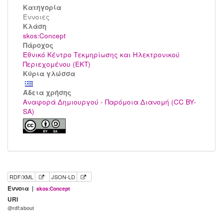
Κατηγορία
Έννοιες
Kλάση
skos:Concept
Πάροχος
Εθνικό Κέντρο Τεκμηρίωσης και Ηλεκτρονικού
Περιεχομένου (ΕΚΤ)
Κύρια γλώσσα
Άδεια χρήσης
Αναφορά Δημιουργού - Παρόμοια Διανομή (CC BY-
SA)
RDF/XML
JSON-LD
Έννοια |
skos:Concept
URI
@rdf:about