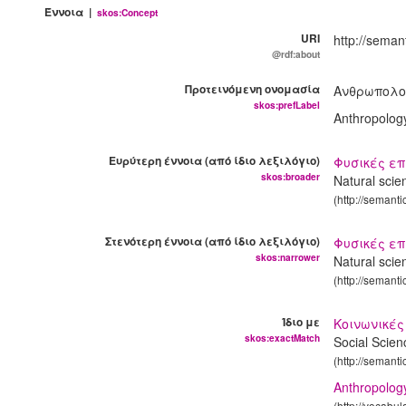
Έννοια |
skos:Concept
URI
http://seman
@rdf:about
Προτεινόμενη ονομασία
Ανθρωπολ
skos:prefLabel
Anthropolo
Ευρύτερη έννοια (από ίδιο λεξιλόγιο)
Φυσικές ε
skos:broader
Natural sci
(http://semant
Στενότερη έννοια (από ίδιο λεξιλόγιο)
Φυσικές ε
skos:narrower
Natural sci
(http://semant
Ίδιο με
Κοινωνικές
skos:exactMatch
Social Scie
(http://semant
Anthropolog
(http://vocabu