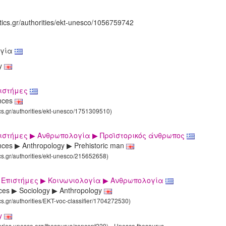
tics.gr/authorities/ekt-unesco/1056759742
ογία
gy
πιστήμες
ences
ics.gr/authorities/ekt-unesco/1751309510)
πιστήμες ▶ Ανθρωπολογία ▶ Προϊστορικός άνθρωπος
ences ▶ Anthropology ▶ Prehistoric man
ics.gr/authorities/ekt-unesco/215652658)
 Επιστήμες ▶ Κοινωνιολογία ▶ Ανθρωπολογία
nces ▶ Sociology ▶ Anthropology
ics.gr/authorities/EKT-voc-classifier/1704272530)
y
laries.unesco.org/thesaurus/concept229)
Unesco thesaurus