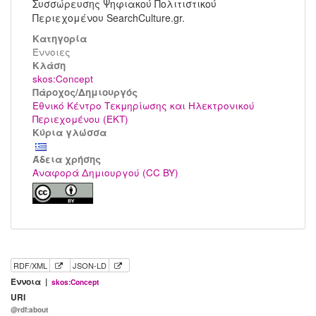
Συσσώρευσης Ψηφιακού Πολιτιστικού
Περιεχομένου SearchCulture.gr.
Κατηγορία
Έννοιες
Kλάση
skos:Concept
Πάροχος/Δημιουργός
Εθνικό Κέντρο Τεκμηρίωσης και Ηλεκτρονικού
Περιεχομένου (ΕΚΤ)
Κύρια γλώσσα
Άδεια χρήσης
Αναφορά Δημιουργού (CC BY)
RDF/XML
JSON-LD
Έννοια |
skos:Concept
URI
@rdf:about