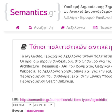
Αναζήτηση
Λεξιλόγια
Παράγ
Τύποι πολιτιστικών αντικε
To δίγλωσσο, ιεραρχικό λεξιλόγιο τύπων πολιτιστι
Οι όροι διατηρούν συνδέσμους στο Θησαυρό για τις Τ
Architecture Thesaurus) - AAT του Ιδρύματος Getty κ
Wikipedia. Το Λεξιλόγιο χρησιμοποιείται για την τα
περιεχομένου που συσσωρεύεται στην Εθνική Υποδ
Περιεχομένου SearchCulture.gr.
URI:
http://semantics.gr/authorities/ekt-item-types/egxeiridio
RDF/XML
JSON-LD
Έννοια |
skos:Concept