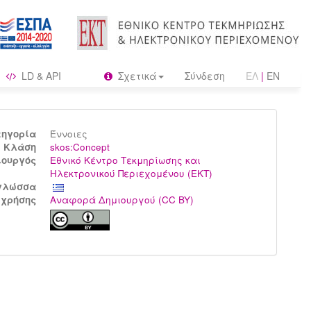
LD & API
Σχετικά
Σύνδεση
ΕΛ
|
EN
τηγορία
Έννοιες
Kλάση
skos:Concept
ιουργός
Εθνικό Κέντρο Τεκμηρίωσης και
Ηλεκτρονικού Περιεχομένου (ΕΚΤ)
γλώσσα
 χρήσης
Αναφορά Δημιουργού (CC BY)