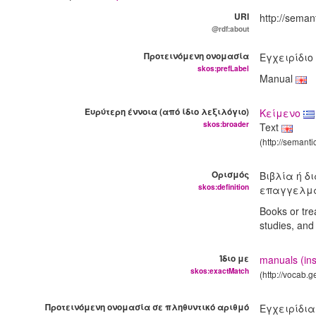
URI
http://semant
@rdf:about
Προτεινόμενη ονομασία
Εγχειρίδιο
skos:prefLabel
Manual
Ευρύτερη έννοια (από ίδιο λεξιλόγιο)
Κείμενο
skos:broader
Text
(http://semanti
Ορισμός
Βιβλία ή δ
skos:definition
επαγγελμάτ
Books or tre
studies, and
Ίδιο με
manuals (ins
skos:exactMatch
(http://vocab.
Προτεινόμενη ονομασία σε πληθυντικό αριθμό
Εγχειρίδι