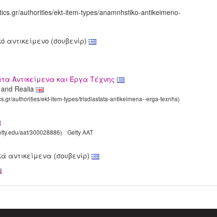
tics.gr/authorities/ekt-item-types/anamnhstiko-antikeimeno-
ό αντικείμενο (σουβενίρ)
ατα Αντικείμενα και Έργα Τέχνης
s and Realia
cs.gr/authorities/ekt-item-types/trisdiastata-antikeimena--erga-texnhs)
getty.edu/aat/300028886)
Getty AAT
ά αντικείμενα (σουβενίρ)