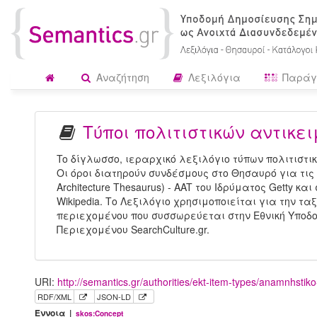
Αναζήτηση
Λεξιλόγια
Παράγ
Τύποι πολιτιστικών αντικε
To δίγλωσσο, ιεραρχικό λεξιλόγιο τύπων πολιτιστι
Οι όροι διατηρούν συνδέσμους στο Θησαυρό για τις Τ
Architecture Thesaurus) - AAT του Ιδρύματος Getty κ
Wikipedia. Το Λεξιλόγιο χρησιμοποιείται για την τα
περιεχομένου που συσσωρεύεται στην Εθνική Υποδ
Περιεχομένου SearchCulture.gr.
URI:
http://semantics.gr/authorities/ekt-item-types/anamnhstik
RDF/XML
JSON-LD
Έννοια |
skos:Concept