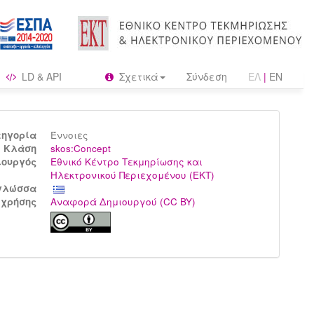
LD & API
Σχετικά
Σύνδεση
ΕΛ
|
EN
τηγορία
Έννοιες
Kλάση
skos:Concept
ιουργός
Εθνικό Κέντρο Τεκμηρίωσης και
Ηλεκτρονικού Περιεχομένου (ΕΚΤ)
γλώσσα
 χρήσης
Αναφορά Δημιουργού (CC BY)