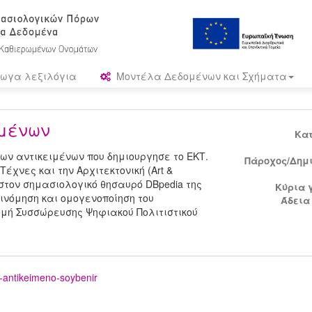
ωγα λεξιλόγια
Μοντέλα Δεδομένων και Σχήματα
ιμένων
Κα
κων αντικειμένων που δημιουργησε το ΕΚΤ.
Πάροχος/Δημ
έχνες και την Αρχιτεκτονική (Art &
αι στον σημασιολογικό θησαυρό DBpedia της
Κύρια 
ξινόμηση και ομογενοποίηση του
Άδεια
ομή Συσσώρευσης Ψηφιακού Πολιτιστικού
o-antikeimeno-soybenir