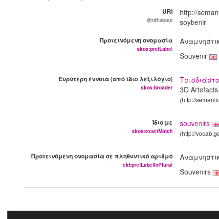
URI
http://seman
@rdf:about
soybenir
Προτεινόμενη ονομασία
Αναμνηστικ
skos:prefLabel
Souvenir
Ευρύτερη έννοια (από ίδιο λεξιλόγιο)
Τρισδιάστ
skos:broader
3D Αrtefact
(http://semanti
Ίδιο με
souvenirs
skos:exactMatch
(http://vocab.
Προτεινόμενη ονομασία σε πληθυντικό αριθμό
Αναμνηστικ
ekt:prefLabelInPlural
Souvenirs