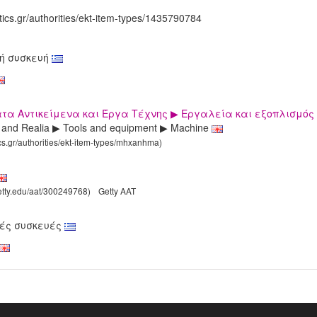
tics.gr/authorities/ekt-item-types/1435790784
ή συσκευή
ατα Αντικείμενα και Έργα Τέχνης ▶ Εργαλεία και εξοπλισμό
s and Realia ▶ Tools and equipment ▶ Machine
ics.gr/authorities/ekt-item-types/mhxanhma)
getty.edu/aat/300249768)
Getty AAT
ές συσκευές