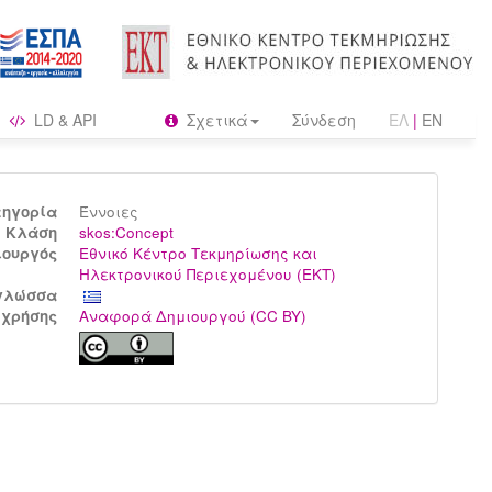
LD & API
Σχετικά
Σύνδεση
ΕΛ
|
EN
τηγορία
Έννοιες
Kλάση
skos:Concept
ιουργός
Εθνικό Κέντρο Τεκμηρίωσης και
Ηλεκτρονικού Περιεχομένου (ΕΚΤ)
γλώσσα
 χρήσης
Αναφορά Δημιουργού (CC BY)