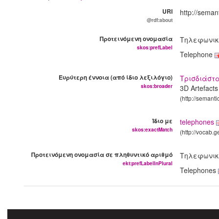
URI
http://seman
@rdf:about
Προτεινόμενη ονομασία
Τηλεφωνικ
skos:prefLabel
Telephone
Ευρύτερη έννοια (από ίδιο λεξιλόγιο)
Τρισδιάστ
skos:broader
3D Αrtefact
(http://semant
Ίδιο με
telephones
skos:exactMatch
(http://vocab.
Προτεινόμενη ονομασία σε πληθυντικό αριθμό
Τηλεφωνικ
ekt:prefLabelInPlural
Telephones