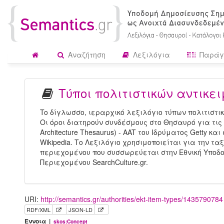
Αναζήτηση
Λεξιλόγια
Παράγ
Τύποι πολιτιστικών αντικε
To δίγλωσσο, ιεραρχικό λεξιλόγιο τύπων πολιτιστι
Οι όροι διατηρούν συνδέσμους στο Θησαυρό για τις Τ
Architecture Thesaurus) - AAT του Ιδρύματος Getty κ
Wikipedia. Το Λεξιλόγιο χρησιμοποιείται για την τα
περιεχομένου που συσσωρεύεται στην Εθνική Υποδ
Περιεχομένου SearchCulture.gr.
URI:
http://semantics.gr/authorities/ekt-item-types/1435790784
RDF/XML
JSON-LD
Έννοια |
skos:Concept