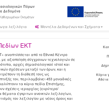
ωγα λεξιλόγια
Μοντέλα Δεδομένων και Σχήματα
Πεδίων ΕΚΤ
Κα
Τ» αναπτύσσεται από το Εθνικό Κέντρο
Π
, με αξιοποίηση σύγχρονων τεχνολογιών σε
ρότυπα, αρχές σημασιολογικού ιστού και
Δημ
ικών σχέσεων μεταξύ των όρων, και η
ιτρέπουν τη διάθεσή τους ως
Κύρια 
πτυξής του, περιλαμβάνει 453 μοναδικές
Άδεια
καλύπτουν τα κύρια πεδία Επιστήμης,
υν σχέσεις ιεραρχίας (ευρύτερο/
α θέματα έγκριτων ανοικτών λεξιλογίων,
ισμός του λεξιλογίου με νέους όρους και