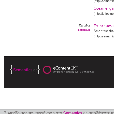
(http://semanti
Ocean engin
(http://id.loc.
Ομάδα
Επιστημον
ekt:group
Scientific di
(http://semanti
Συνεχίζοντας την περιήγηση στο
Semantics
.gr
, αποδέχεστε τ