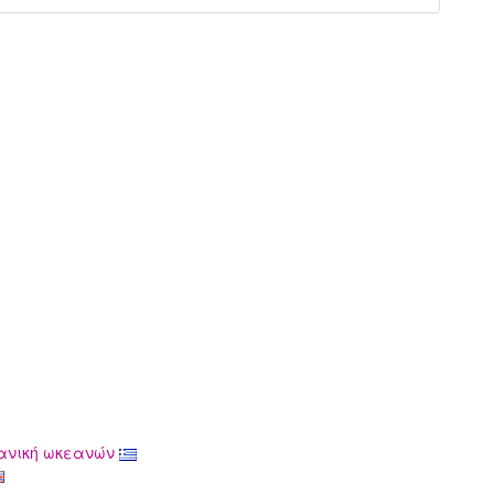
χανική ωκεανών