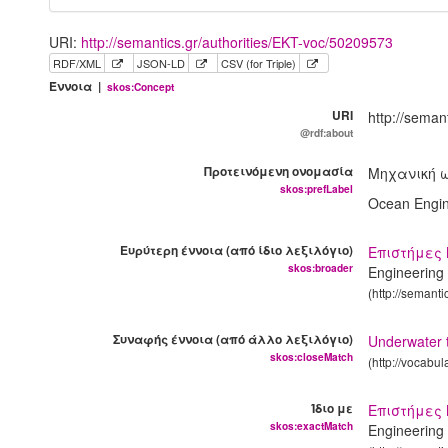
URI:
http://semantics.gr/authorities/EKT-voc/50209573
RDF/XML
JSON-LD
CSV (for Triple)
Έννοια |
skos:Concept
URI
http://seman
@rdf:about
Προτεινόμενη ονομασία
Μηχανική 
skos:prefLabel
Ocean Engi
Ευρύτερη έννοια (από ίδιο λεξιλόγιο)
Επιστήμες 
skos:broader
Engineering
(http://semant
Συναφής έννοια (από άλλο λεξιλόγιο)
Underwater 
skos:closeMatch
(http://vocabu
Ίδιο με
Επιστήμες
skos:exactMatch
Engineering