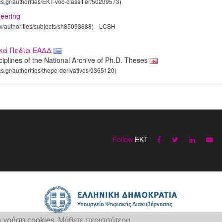
cs.gr/authorities/EKT-voc-classifier/50209573)
eering
gov/authorities/subjects/sh85093888)
LCSH
ικά Πεδία ΕΑΔΔ
sciplines of the National Archive of Ph.D. Theses
cs.gr/authorities/thepe-derivatives/9365120)
Follow
EKT
η χρήση cookies
Μάθετε περισσότερα