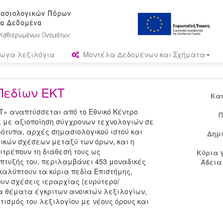
ωγα λεξιλόγια
Μοντέλα Δεδομένων και Σχήματα
Πεδίων ΕΚΤ
Κα
Τ» αναπτύσσεται από το Εθνικό Κέντρο
Π
, με αξιοποίηση σύγχρονων τεχνολογιών σε
ρότυπα, αρχές σημασιολογικού ιστού και
Δημ
ικών σχέσεων μεταξύ των όρων, και η
ιτρέπουν τη διάθεσή τους ως
Κύρια 
πτυξής του, περιλαμβάνει 453 μοναδικές
Άδεια
καλύπτουν τα κύρια πεδία Επιστήμης,
υν σχέσεις ιεραρχίας (ευρύτερο/
α θέματα έγκριτων ανοικτών λεξιλογίων,
ισμός του λεξιλογίου με νέους όρους και