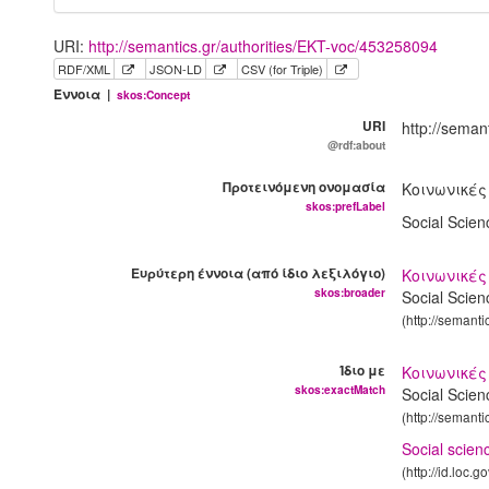
URI:
http://semantics.gr/authorities/EKT-voc/453258094
RDF/XML
JSON-LD
CSV (for Triple)
Έννοια |
skos:Concept
URI
http://seman
@rdf:about
Προτεινόμενη ονομασία
Κοινωνικές
skos:prefLabel
Social Scie
Ευρύτερη έννοια (από ίδιο λεξιλόγιο)
Κοινωνικές
skos:broader
Social Scie
(http://semant
Ίδιο με
Κοινωνικές
skos:exactMatch
Social Scie
(http://semant
Social scie
(http://id.loc.