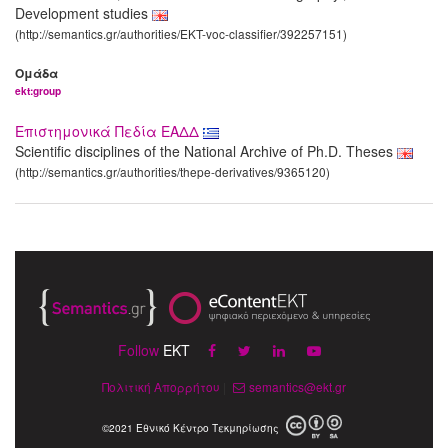
Development studies
(http://semantics.gr/authorities/EKT-voc-classifier/392257151)
Ομάδα
ekt:group
Επιστημονικά Πεδία ΕΑΔΔ
Scientific disciplines of the National Archive of Ph.D. Theses
(http://semantics.gr/authorities/thepe-derivatives/9365120)
Follow
EKT
Πολιτική Απορρήτου
|
semantics@ekt.gr
©2021 Εθνικό Κέντρο Τεκμηρίωσης