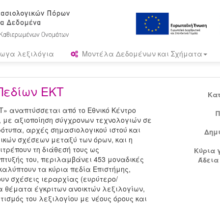
ωγα λεξιλόγια
Μοντέλα Δεδομένων και Σχήματα
Πεδίων ΕΚΤ
Κα
Τ» αναπτύσσεται από το Εθνικό Κέντρο
Π
, με αξιοποίηση σύγχρονων τεχνολογιών σε
ρότυπα, αρχές σημασιολογικού ιστού και
Δημ
ικών σχέσεων μεταξύ των όρων, και η
ιτρέπουν τη διάθεσή τους ως
Κύρια 
πτυξής του, περιλαμβάνει 453 μοναδικές
Άδεια
καλύπτουν τα κύρια πεδία Επιστήμης,
υν σχέσεις ιεραρχίας (ευρύτερο/
α θέματα έγκριτων ανοικτών λεξιλογίων,
ισμός του λεξιλογίου με νέους όρους και