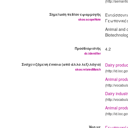
(http://semant
Σημείωση πεδίου εφαρμογής
Εντάσσοντα
skos:scopeNote
Γεωπονικές
Animal and d
Biotechnolo
Προσδιοριστής
4.2
dc:identifier
Συσχετιζόμενη έννοια (από άλλο λεξιλόγιο)
Dairy produc
skos:relatedMatch
(http://id.loc.
Animal prod
(http://vocabu
Dairy indust
(http://vocabu
Animal prod
(http://id.loc.
Ίδιο με
Γεωπονικές