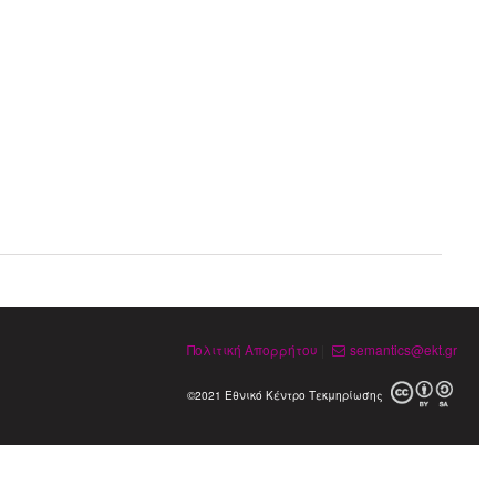
Πολιτική Απορρήτου
|
semantics@ekt.gr
©2021 Εθνικό Κέντρο Τεκμηρίωσης