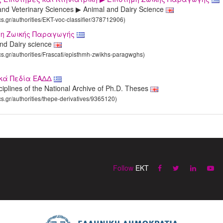
 and Veterinary Sciences ▶ Animal and Dairy Science
ics.gr/authorities/EKT-voc-classifier/378712906)
ήμη Ζωικής Παραγωγής
and Dairy science
ics.gr/authorities/Frascati/episthmh-zwikhs-paragwghs)
ικά Πεδία ΕΑΔΔ
sciplines of the National Archive of Ph.D. Theses
cs.gr/authorities/thepe-derivatives/9365120)
Follow
EKT