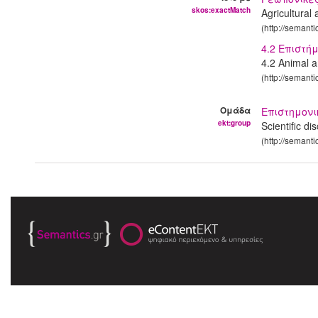
skos:exactMatch
Agricultural
(http://semant
4.2 Επιστ
4.2 Animal 
(http://semant
Ομάδα
Επιστημον
ekt:group
Scientific di
(http://semanti