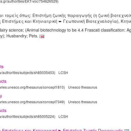
ics.gr/authorities/EKT-voc/754626529)
ι τομείς όπως: Επιστήμη ζωικής παραγωγής (η ζωική βιοτεχνολογ
 Επιστήμες και Κτηνιατρική ➨ Γεωπονική Βιοτεχνολογία), Κτην
airy science; (Animal biotechnology to be 4.4 Frascati classification: Ag
gy); Husbandry; Pets.
ts
gov/authorities/subjects/sh85035453)
LCSH
ucts
laries.unesco.org/thesaurus/concept1810)
Unesco thesaurus
ry
laries.unesco.org/thesaurus/concept7349)
Unesco thesaurus
ucts
gov/authorities/subjects/sh85005224)
LCSH
 Επιστήμες και Κτηνιατρική ▶ Επιστήμη Ζωικής Παραγωγής