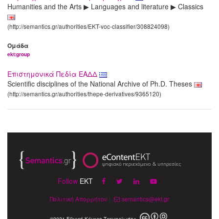
Humanities and the Arts ▶ Languages and literature ▶ Classics
(http://semantics.gr/authorities/EKT-voc-classifier/308824098)
Ομάδα
ekt:group
Επιστημονικά Πεδία ΕΑΔΔ
Scientific disciplines of the National Archive of Ph.D. Theses
(http://semantics.gr/authorities/thepe-derivatives/9365120)
Follow
EKT
Πολιτική Απορρήτου
|
semantics@ekt.gr
©2021 Εθνικό Κέντρο Τεκμηρίωσης