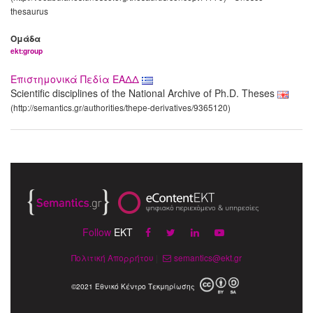
thesaurus
Ομάδα
ekt:group
Επιστημονικά Πεδία ΕΑΔΔ
Scientific disciplines of the National Archive of Ph.D. Theses
(http://semantics.gr/authorities/thepe-derivatives/9365120)
Follow
EKT
Πολιτική Απορρήτου
|
semantics@ekt.gr
©2021 Εθνικό Κέντρο Τεκμηρίωσης