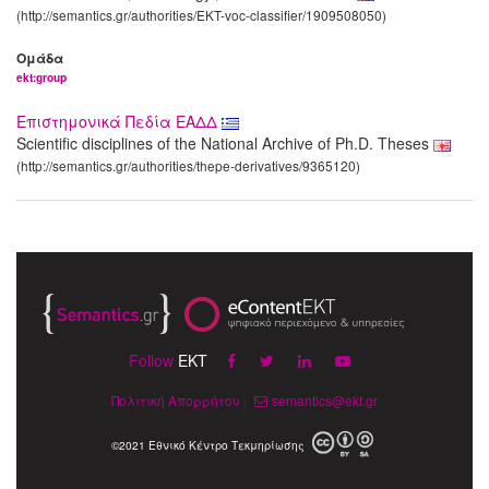
(http://semantics.gr/authorities/EKT-voc-classifier/1909508050)
Ομάδα
ekt:group
Επιστημονικά Πεδία ΕΑΔΔ
Scientific disciplines of the National Archive of Ph.D. Theses
(http://semantics.gr/authorities/thepe-derivatives/9365120)
Follow
EKT
Πολιτική Απορρήτου
|
semantics@ekt.gr
©2021 Εθνικό Κέντρο Τεκμηρίωσης