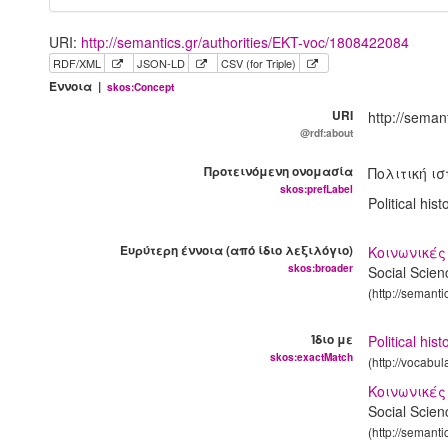
URI:
http://semantics.gr/authorities/EKT-voc/1808422084
RDF/XML
JSON-LD
CSV (for Triple)
Έννοια |
skos:Concept
URI
http://seman
@rdf:about
Προτεινόμενη ονομασία
Πολιτική ι
skos:prefLabel
Political his
Ευρύτερη έννοια (από ίδιο λεξιλόγιο)
Κοινωνικές
skos:broader
Social Scien
(http://semant
Ίδιο με
Political hist
skos:exactMatch
(http://vocabu
Κοινωνικές
Social Scienc
(http://semant