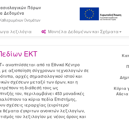
ωγα λεξιλόγια
Μοντέλα Δεδομένων και Σχήματα
Πεδίων ΕΚΤ
Κα
Τ» αναπτύσσεται από το Εθνικό Κέντρο
Π
, με αξιοποίηση σύγχρονων τεχνολογιών σε
ρότυπα, αρχές σημασιολογικού ιστού και
Δημ
ικών σχέσεων μεταξύ των όρων, και η
ιτρέπουν τη διάθεσή τους ως
Κύρια 
πτυξής του, περιλαμβάνει 453 μοναδικές
Άδεια
καλύπτουν τα κύρια πεδία Επιστήμης,
υν σχέσεις ιεραρχίας (ευρύτερο/
α θέματα έγκριτων ανοικτών λεξιλογίων,
ισμός του λεξιλογίου με νέους όρους και