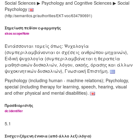
Social Sciences ▶ Psychology and Cognitive Sciences ▶ Social
Psychology
(http://semantics.gr/authorities/EKT-voc/634790691)
Σημείωση πεδίου εφαρμογής
skos:scopeNote
Εντάσσονται τομείς όπως: Ψυχολογία
(συμπεριλαμβάνονται οι σχέσεις ανθρώπου-μηχανών),
Ειδική ψυχολογία (συμπεριλαμβάνεται η θεραπεία
μαθησιακών δυσκολιών, λόγου, ακοής, όρασης και άλλων
ψυχοκινητικών δυσκολιών), Γνωσιακή Επιστήμη.
Psychology (including human - machine relations); Psychology,
special (including therapy for learning, speech, hearing, visual
and other physical and mental disabilities).
Προσδιοριστής
dc:identifier
5.1
Συσχετιζόμενη έννοια (από άλλο λεξιλόγιο)