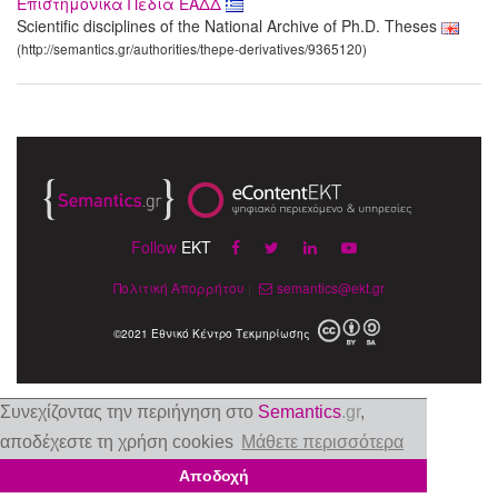
Επιστημονικά Πεδία ΕΑΔΔ
Scientific disciplines of the National Archive of Ph.D. Theses
(http://semantics.gr/authorities/thepe-derivatives/9365120)
Follow
EKT
Πολιτική Απορρήτου
|
semantics@ekt.gr
©2021 Εθνικό Κέντρο Τεκμηρίωσης
Συνεχίζοντας την περιήγηση στο
Semantics
.gr
,
αποδέχεστε τη χρήση cookies
Μάθετε περισσότερα
Αποδοχή