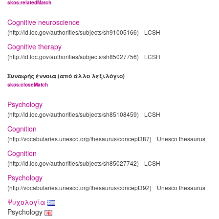
skos:relatedMatch
Cognitive neuroscience
(http://id.loc.gov/authorities/subjects/sh91005166)
LCSH
Cognitive therapy
(http://id.loc.gov/authorities/subjects/sh85027756)
LCSH
Συναφής έννοια (από άλλο λεξιλόγιο)
skos:closeMatch
Psychology
(http://id.loc.gov/authorities/subjects/sh85108459)
LCSH
Cognition
(http://vocabularies.unesco.org/thesaurus/concept387)
Unesco thesaurus
Cognition
(http://id.loc.gov/authorities/subjects/sh85027742)
LCSH
Psychology
(http://vocabularies.unesco.org/thesaurus/concept392)
Unesco thesaurus
Ψυχολογία
Psychology