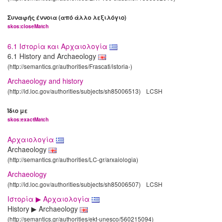
Συναφής έννοια (από άλλο λεξιλόγιο)
skos:closeMatch
6.1 Ιστορία και Αρχαιολογία
6.1 History and Archaeology
(http://semantics.gr/authorities/Frascati/istoria-)
Archaeology and history
(http://id.loc.gov/authorities/subjects/sh85006513)
LCSH
Ίδιο με
skos:exactMatch
Αρχαιολογία
Archaeology
(http://semantics.gr/authorities/LC-gr/arxaiologia)
Archaeology
(http://id.loc.gov/authorities/subjects/sh85006507)
LCSH
Ιστορία ▶ Αρχαιολογία
History ▶ Archaeology
(http://semantics.gr/authorities/ekt-unesco/560215094)