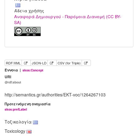
Άδεια χρήσης
Αναφορά Δημιουργού - Παρόμοια Διανομή (CC BY-
SA)
RDF/XML
JSON-LD
CSV (for Triple)
Έννοια |
skos:Concept
URI
@rdf:about
http://semantics.gr/authorities/EKT-voc/1264267103
Προτεινόμενη ονομασία
skos:prefLabel
Τοξικολογία
Toxicology