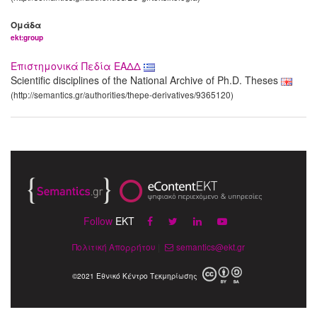
Ομάδα
ekt:group
Επιστημονικά Πεδία ΕΑΔΔ
Scientific disciplines of the National Archive of Ph.D. Theses
(http://semantics.gr/authorities/thepe-derivatives/9365120)
Follow
EKT
Πολιτική Απορρήτου
|
semantics@ekt.gr
©2021 Εθνικό Κέντρο Τεκμηρίωσης