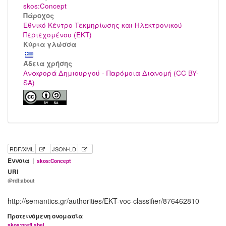
skos:Concept
Πάροχος
Εθνικό Κέντρο Τεκμηρίωσης και Ηλεκτρονικού
Περιεχομένου (ΕΚΤ)
Κύρια γλώσσα
Άδεια χρήσης
Αναφορά Δημιουργού - Παρόμοια Διανομή (CC BY-
SA)
RDF/XML
JSON-LD
Έννοια |
skos:Concept
URI
@rdf:about
http://semantics.gr/authorities/EKT-voc-classifier/876462810
Προτεινόμενη ονομασία
skos:prefLabel