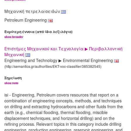
Μηχανική πετρελαιοειδών
Petroleum Engineering
Ευρύτερη έννοια (από ίδιο λεξιλόγιο)
skos:broader
Επιστήμες Μηχανικού και Τεχνολογία ▶ Περιβαλλοντική
Μηχανική
Engineering and Technology ▶ Environmental Engineering
(http://semantics.gr/authorities/EKT-voc-classifier/385382545)
Σημείωση
skos:note
isi - Engineering, Petroleum covers resources that report on a
combination of engineering concepts, methods, and techniques
on drilling and extracting hydrocarbons and other fluids from the
earth (e.g., chemical flooding, thermal flooding, miscible
displacement techniques, and horizontal drilling) and on the
refining process. Relevant topics in this category include drilling
engineering, production engineering, reservoir engineering, and