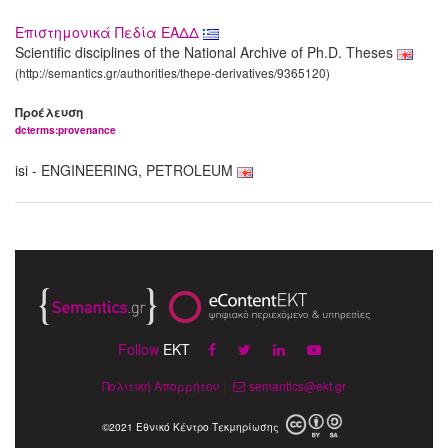
Επιστημονικά Πεδία ΕΑΔΔ
Scientific disciplines of the National Archive of Ph.D. Theses
(http://semantics.gr/authorities/thepe-derivatives/9365120)
Προέλευση
dcterms:provenance
isi - ENGINEERING, PETROLEUM
Follow
EKT
Πολιτική Απορρήτου
|
semantics@ekt.gr
©2021 Εθνικό Κέντρο Τεκμηρίωσης